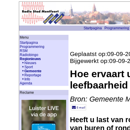
Startpagina
Programmering
Menu
Startpagina
Programmering
RSM
Geplaatst op:09-09-2
Radiobingo
Regionieuws
Bijgewerkt op:09-09-
Nieuws
Sport
Hoe ervaart 
Gemeente
Reportage
Info
leefbaarheid
Agenda
Reclame
Bron: Gemeente M
Heeft u last van 
van buren of ro