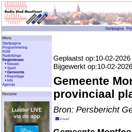
Startpagina
Pr
Menu
Startpagina
Programmering
RSM
Radiobingo
Geplaatst op:10-02-2026
Regionieuws
Nieuws
Bijgewerkt op:10-02-202
Sport
Gemeente
Reportage
Gemeente Mont
Info
Agenda
provinciaal pl
Reclame
Bron: Persbericht G
Gemeente Montfoort