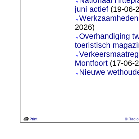
juni actief
(19-06-
Werkzaamheden 
2026)
Overhandiging t
toeristisch magaz
Verkeersmaatreg
Montfoort
(17-06-2
Nieuwe wethoud
Print
© Radio 