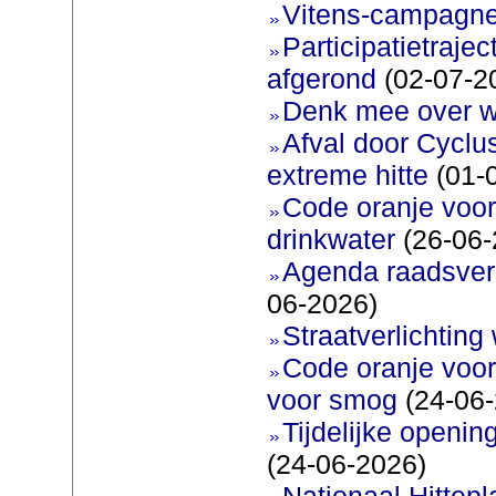
Vitens-campagne
Participatietraje
afgerond
(02-07-2
Denk mee over 
Afval door Cyclu
extreme hitte
(01-
Code oranje voor 
drinkwater
(26-06-
Agenda raadsverg
06-2026)
Straatverlichting 
Code oranje voor
voor smog
(24-06-
Tijdelijke openi
(24-06-2026)
Nationaal Hittep