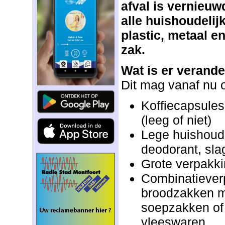
afval is vernieuw
alle huishoudeli
plastic, metaal e
zak.
Wat is er verand
Dit mag vanaf nu 
Koffiecapsules
(leeg of niet)
Lege huishoude
deodorant, sla
Grote verpakki
Combinatiever
broodzakken me
soepzakken of
vleeswaren