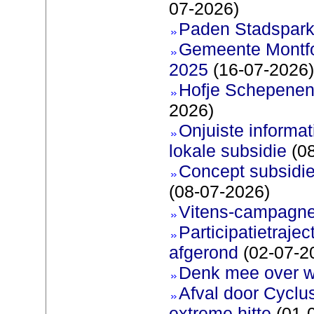
07-2026)
Paden Stadspark
Gemeente Montfoo
2025
(16-07-2026)
Hofje Schepenen
2026)
Onjuiste informati
lokale subsidie
(08
Concept subsidie
(08-07-2026)
Vitens-campagne
Participatietraje
afgerond
(02-07-2
Denk mee over 
Afval door Cyclu
extreme hitte
(01-