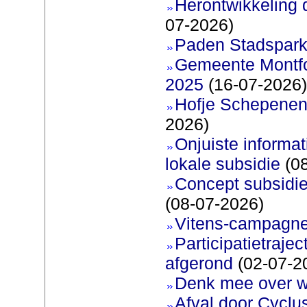
Herontwikkeling 
07-2026)
Paden Stadspark
Gemeente Montfoo
2025
(16-07-2026)
Hofje Schepenen
2026)
Onjuiste informati
lokale subsidie
(08
Concept subsidie
(08-07-2026)
Vitens-campagne
Participatietraje
afgerond
(02-07-2
Denk mee over 
Afval door Cyclu