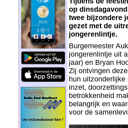
Tijdens de feeste
op dinsdagavond 6
twee bijzondere j
gezet met de uitr
jongerenlintje.
Burgemeester Aukj
jongerenlintje uit 
jaar) en Bryan Ho
Zij ontvingen dez
hun uitzonderlijke i
inzet, doorzettin
betrokkenheid mak
belangrijk en waard
voor de samenlevi