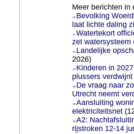
Meer berichten in 
Bevolking Woerde
laat lichte daling z
Watertekort offic
zet watersysteem 
Landelijke opscha
2026)
Kinderen in 2027 
plussers verdwijnt
De vraag naar zo
Utrecht neemt ver
Aansluiting woni
elektriciteitsnet
(12
A2: Nachtafsluit
rijstroken 12-14 ju