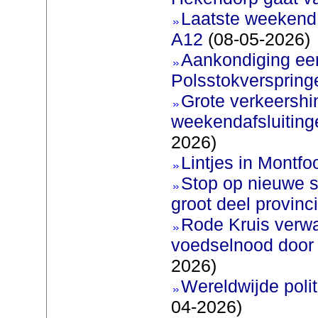
Laatste weekend
A12
(08-05-2026)
Aankondiging eer
Polsstokverspring
Grote verkeershin
weekendafsluiting
2026)
Lintjes in Montfoo
Stop op nieuwe s
groot deel provinc
Rode Kruis verw
voedselnood door 
2026)
Wereldwijde poli
04-2026)