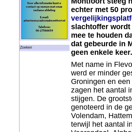
Montfoort steeg h
echter met 50 pr
vergelijkingsplat
slachtoffer wordt
mee te houden da
dat gebeurde in M
Zoeken
geen enkele keer
Met name in Flev
werd er minder ge
Groningen en een 
zagen het aantal i
stijgen. De groots
genoteerd in de 
Volendam, Hattem 
terwijl het aantal