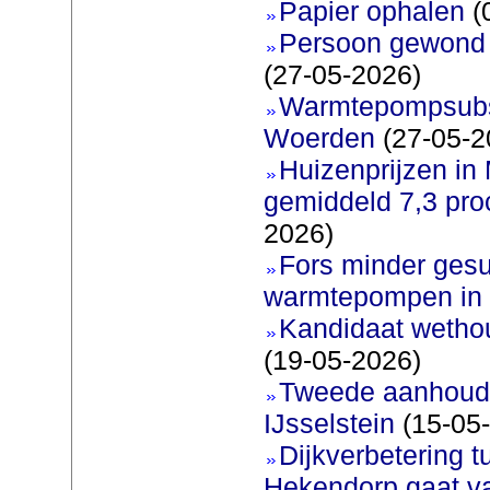
Papier ophalen
(
Persoon gewond b
(27-05-2026)
Warmtepompsubsi
Woerden
(27-05-2
Huizenprijzen in
gemiddeld 7,3 pro
2026)
Fors minder gesu
warmtepompen in 
Kandidaat wetho
(19-05-2026)
Tweede aanhoudi
IJsselstein
(15-05
Dijkverbetering 
Hekendorp gaat va