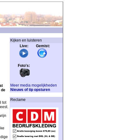
Kijken en luisteren
Live: Gemist:
Foto's:
Meer media mogelijkheden
at
Nieuws of tip opsturen
 de
Reclame
 tot
eest.
rijn
jke
ndige