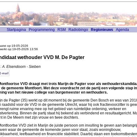
Startpagina
Programmering
RSM
Radiobingo
Regionieuws
Agenda
atst op:19-05-2026
werkt op:19-05-2026 13:56
didaat wethouder VVD M. De Pagter
: A. Elsendoorn - Sieben
ontfoortse VVD draagt met trots Marijn de Pagter voor als wethouderskandida
 de gemeente Montfoort. Met deze voordracht zet de partij een volgende stap in
ing van het nieuwe college van burgemeester en wethouders.
jn de Pagter (35) werkt op dit moment bij de gemeente Den Bosch en was van 2018
 raadslid voor de VVD in de gemeente Utrecht, waar hij ook fractievoorzitter is gew
brengt ruime ervaring mee op het gebied van ruimtelijke ordening, verkeer en
stverlening. Binnen de partij staat hij bekend als verbindend en resultaatgericht. Ma
t in De Meern met zijn vrouw en twee dochters.
ontfoortse VVD ziet in Marijn de juiste persoon om invulling te geven aan belangri
ven waar de gemeente de komende jaren voor staat, zoals woningbouw,
ikbaarheid, leefbaarheid en financiële stabiliteit. Daarbij staan een toekomstbeste