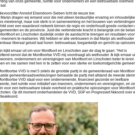
chting van onze gemeente, ruimte voor ondernemers en een betrouwbare overheid
raal.
tievoorzitter Annelot Elsendoorn-Sieben licht de keuze toe:
 Marijn dragen wij iemand voor die niet alleen bestuurlijke ervaring en inhoudelijke
is meebrengt, maar ook sterk is in samenwerking en het bouwen van verbindingen.
hikt over een waardevol netwerk binnen de regio en onderhoudt goede contacten
gemeenten en de provincie. Juist die verbindende kracht is belangrijk om de bela
Montfoort en Linschoten duidelijk onder de aandacht te brengen en resultaten voor
 inwoners te realiseren. Wij hebben er alle vertrouwen in dat Marijn als wethouder
enbaar liberaal geluid laat horen: betrouwbaar, toegankelijk en gericht op oplossin
jn kijkt ernaar uit om voor Montfoort en Linschoten aan de slag te gaan: “Het is
ettend eervol dat de Montfoortse VVD mij voordraagt als wethouder. Ik kijk ernaar u
nwoners, ondernemers en verenigingen van Montfoort en Linschoten beter te leren
en en me samen met hen in te zetten voor een sterke en toekomstgerichte gemeen
ontfoortse VVD is met 5 zetels de grootste partij in de gemeenteraad van Montfoort.
aatste gemeenteraadsverkiezingen behaalde de partij met afstand de meeste stem
ontfoortse VVD staat voor een ondernemende, financieel gezonde en leefbare
ente, met ruimte voor initiatief van inwoners, ondernemers en verenigingen, en ze
 in voor een betrouwbare lokale overheid en praktische oplossingen voor Montfoort
choten. Op dit moment onderhandelen de VVD, SGP en Progressief Akkoord over 
itieakkoord.