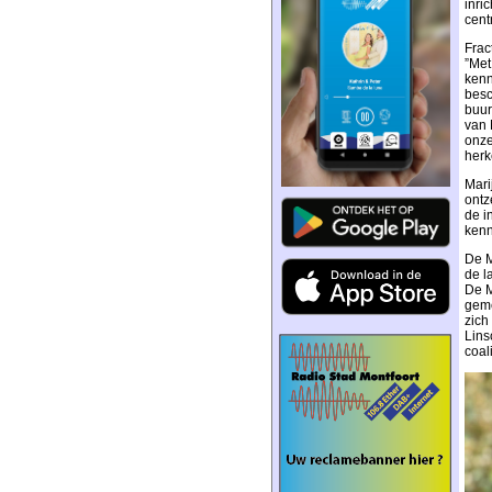
inri
cent
Frac
”Met
kenn
besc
buur
van 
onze
herk
Mari
ontz
de i
kenn
De M
de l
De M
geme
zich
Lins
coal