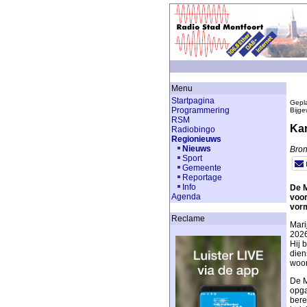
Menu
Startpagina
Gepla
Programmering
Bijge
RSM
Kan
Radiobingo
Regionieuws
Nieuws
Bron
Sport
Gemeente
Reportage
Info
De M
Agenda
voor
vorm
Reclame
Mari
2026
Hij 
dien
woon
De M
opga
bere