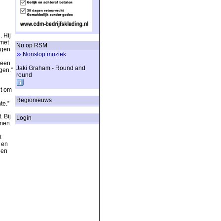
 Hij
 met
Nu op RSM
ngen
Nonstop muziek
 een
Jaki Graham - Round and
gen.”
round
it om
Regionieuws
te.”
 Bij
Login
men.
t
 en
een