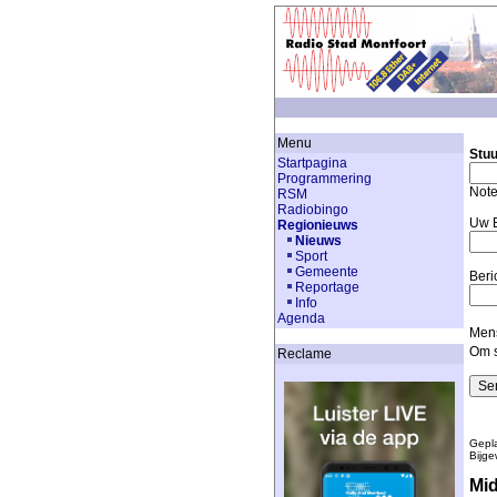
Menu
Stuu
Startpagina
Programmering
Note
RSM
Radiobingo
Uw E
Regionieuws
Nieuws
Sport
Gemeente
Beri
Reportage
Info
Agenda
Mens
Om s
Reclame
Gepla
Bijge
Mid