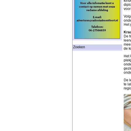
kind
dipl
voor
Volg
onde
Het 
Kra
De f
leer
meer
Zoeken
de k
Het 
plek
onde
gezi
onde
De l
te l
regi