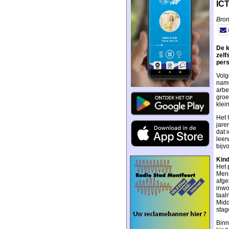
ICT
Bron
De k
zelf
pers
Volg
name
arbe
groe
klei
Het 
jaren
dat 
leer
bijv
Kin
Het 
Mens
afge
inwo
taal
Midd
stag
Binn