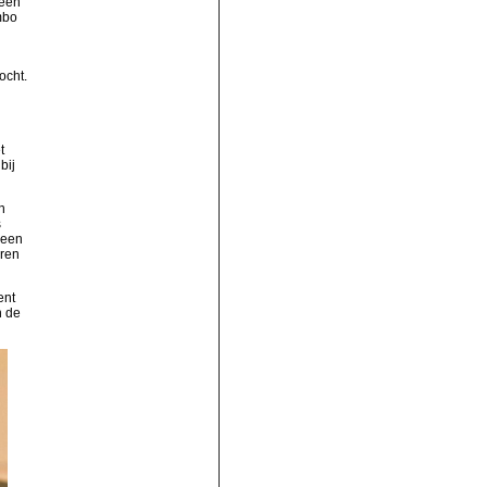
 een
mbo
ocht.
t
bij
n
s
 een
eren
ent
n de