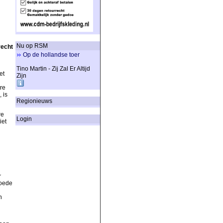
Nu op RSM
recht
Op de hollandse toer
Tino Martin - Zij Zal Er Altijd
et
Zijn
re
 is
Regionieuws
re
Login
iet
r
goede
n