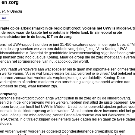
 en zorg
: RTV Utrecht
rapte op de arbeidsmarkt in de regio blijft groot. Volgens het UWV is Midden-Ut
s de regio waar de krapte het grootst is in Nederland. Er zijn vooral grote
oneelstekorten in de bouw, ICT en de zorg.
ens het UWV-rapport stonden er juni 31.450 vacatures open in de regio Utrecht. “M
 in de zorg spreken we van een dubbele vergrijzing”, zegt Vera Koning, UWV-
idsmarktadviseur. Doordat de gemiddelde levensverwachting stijgt, heeft een grote
p mensen zorg nodig, aldus Koning. Maar de groep die de zorg moet gaan leveren,
ner dan het zorgpersoneel van nu, dat ook ouder wordt.
UWV raadt werkgevers aan wat soepeler om te gaan met diploma-eisen of meerde
 werkervaring. “Als je wat functie-eisen loslaat, vergroot je je vijver.” Dat betekent n
iedereen zomaar kan werken als verpleegkundige, verduidelijkt Koning. Door
werktrajecten of andere manieren van omscholing kan je gekoppeld worden aan
oorbeeld de zorg, waar tekorten zijn.
deropvang
personeelstekort zorgt voor lange wachtlijsten in de zorg en bij de kinderopvang.
en die in de kinderopvang willen werken, hebben niet altijd de juiste papieren. De
lopen twee jaar heeft het UWV in Midden-Utrecht drie leerwerktrajecten gehad voo
ners die in de kinderopvang willen werken. Vaak hebben deze inwoners niet het 
niveau of de juiste mbo-scholing, vertelt Farida Amidouche van het Werkcentrum
en-Utrecht. In dit traject krijgen deelnemers twee dagen les en gaan ze twee dage
elopen.
en vijftien weken worden ze opgeleid tot ondersteunende groepshulp bij een