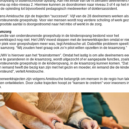
eropvang of buitenschoolse opvang. Aan het einde van de rit behalen deelnemers
oma op mbo-niveau 2. Hiermee kunnen ze doorstromen naar niveau 3 of 4 op het 
 de opleiding tot bijvoorbeeld pedagogisch medewerker of doktersassistent.
ens Amidouche zijn de trajecten “succesvol”. Vijf van de 28 deelnemers werken als
rsteunende groepshulp. Voor vier mensen wordt nog verdere scholing of werk gez
grootste aantal is doorgestroomd naar het mbo of werkt in de zorg.
amzorg
unctie van ondersteunende groepshulp in de kinderopvang bestond voor het
werktraject nog niet. Het UWV moest stoppen met de leerwerktrajecten omdat er nie
 plek voor groepshulpen meer was, legt Amidouche uit. Datzelfde probleem speelt 
raamzorg. “Wij zouden heel graag ook zo’n pilot willen opzetten in de kraamzorg.”
UWV is hierover aan het “brainstormen”. Omdat het lastig is om alle deelnemers ee
je te garanderen in de kraamzorg, wordt uitgezocht of er aangepaste functies, zoal
rsteunende groepshulp in de kinderopvang, in de kraamzorg kunnen komen. “Dat
n iemand heeft die bezig kan zijn met het gezin en moeder, én iemand die de kind
rsteund”, vertelt Amidouche.
eerwerktrajecten zijn volgens Amidouche belangrijk om mensen in de regio hun tal
aten ontwikkelen. Door zulke trajecten hoopt ze “kansen te creëren” voor inwoners i
o.