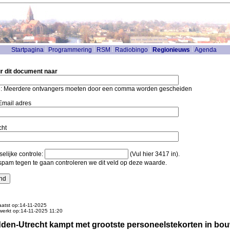
Startpagina
Programmering
RSM
Radiobingo
Regionieuws
Agenda
r dit document naar
: Meerdere ontvangers moeten door een comma worden gescheiden
mail adres
cht
elijke controle:
(Vul hier 3417 in).
pam tegen te gaan controleren we dit veld op deze waarde.
atst op:14-11-2025
werkt op:14-11-2025 11:20
den-Utrecht kampt met grootste personeelstekorten in bou