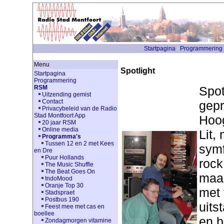
Startpagina
Programmering
Menu
Spotlight
Startpagina
Programmering
Spot
RSM
Uitzending gemist
Contact
gepr
Privacybeleid van de Radio
Stad Montfoort App
Hoog
20 jaar RSM
Online media
Lit,
Programma's
Tussen 12 en 2 met Kees
symf
en Dre
Puur Hollands
rock
The Music Shuffle
The Beat Goes On
maar
IndoMood
Oranje Top 30
met 
Stadspraet
Postbus 190
uits
Feest mee met cas en
boellee
en b
Zondagmorgen vitamine