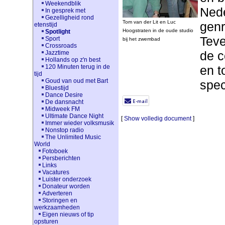
Weekendblik
Nede
In gesprek met
Gezelligheid rond
Tom van der Lit en Luc
genr
etenstijd
Hoogstraten
in de oude studio
Spotlight
Teve
Sport
bij het zwembad
Crossroads
de c
Jazztime
Hollands op z'n best
en t
120 Minuten terug in de
tijd
Goud van oud met Bart
spec
Bluestijd
Dance Desire
De dansnacht
Midweek FM
Ultimate Dance Night
[
Show volledig document
]
Immer wieder volksmusik
Nonstop radio
The Unlimited Music
World
Fotoboek
Persberichten
Links
Vacatures
Luister onderzoek
Donateur worden
Adverteren
Storingen en
werkzaamheden
Eigen nieuws of tip
opsturen