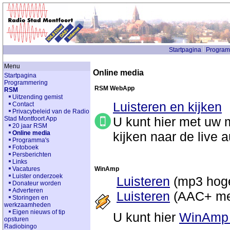
Startpagina
Program
Menu
Online media
Startpagina
Programmering
RSM WebApp
RSM
Uitzending gemist
Luisteren en kijken
Contact
Privacybeleid van de Radio
U kunt hier met uw m
Stad Montfoort App
20 jaar RSM
kijken naar de live
Online media
Programma's
Fotoboek
Persberichten
Links
WinAmp
Vacatures
Luister onderzoek
Luisteren
(mp3 hoge 
Donateur worden
Adverteren
Luisteren
(AAC+ med
Storingen en
werkzaamheden
Eigen nieuws of tip
U kunt hier
WinAmp 
opsturen
Radiobingo