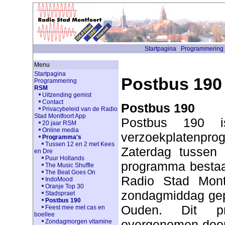
Startpagina
Programmering
Menu
Startpagina
Postbus 190
Programmering
RSM
Uitzending gemist
Contact
Postbus 190
Privacybeleid van de Radio
Stad Montfoort App
Postbus 190 is
20 jaar RSM
Online media
verzoekplatenpr
Programma's
Tussen 12 en 2 met Kees
Zaterdag tussen 
en Dre
Puur Hollands
programma bestaat
The Music Shuffle
The Beat Goes On
Radio Stad Mont
IndoMood
Oranje Top 30
zondagmiddag gep
Stadspraet
Postbus 190
Ouden. Dit p
Feest mee met cas en
boellee
overgenomen door 
Zondagmorgen vitamine