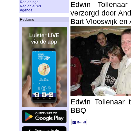
Radiobingo
Edwin Tollenaa
Regionieuws
Agenda
verzorgd door And
Bart Vlooswijk en
Reclame
Edwin Tollenaar t
BBQ