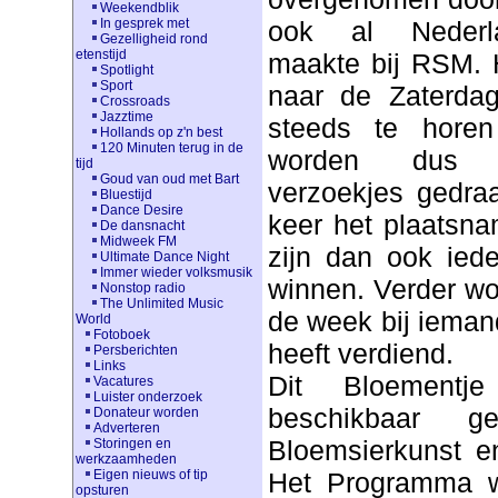
Weekendblik
ook al Nederla
In gesprek met
Gezelligheid rond
etenstijd
maakte bij RSM. 
Spotlight
Sport
naar de Zaterda
Crossroads
Jazztime
steeds te hore
Hollands op z'n best
120 Minuten terug in de
worden dus al
tijd
Goud van oud met Bart
verzoekjes gedra
Bluestijd
Dance Desire
keer het plaatsna
De dansnacht
Midweek FM
zijn dan ook iede
Ultimate Dance Night
Immer wieder volksmusik
winnen. Verder wo
Nonstop radio
The Unlimited Music
de week bij ieman
World
Fotoboek
heeft verdiend.
Persberichten
Links
Dit Bloementj
Vacatures
Luister onderzoek
beschikbaar g
Donateur worden
Adverteren
Bloemsierkunst en
Storingen en
werkzaamheden
Het Programma w
Eigen nieuws of tip
opsturen