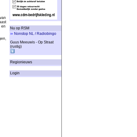
 van
aast
 en
Nu op RSM
Nonstop NL / Radiobingo
gen,
Guus Meeuwis - Op Straat
(rustig)
Regionieuws
Login