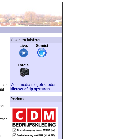
Kijken en luisteren
Live: Gemist:
Foto's:
Meer media mogelijkheden
et de
Nieuws of tip opsturen
hal
r
Reclame
met
imtes
t