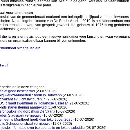
 weer minimaal twintig jaar mee kan. Alle huidige gebruikers van De Vaart kunnen
ks terugkeren in het nieuwe pand.
paal voor Linschoten
besluit van de gemeenteraad markeert een belangrijke mijlpaal voor alle inwoners
choten. Na de ingebruikname van De Brede Vaart in 2010, is het zalencentrum ern
 dan eens onderwerp van gesprek geweest. Het gebouw uit 1975 is erg gedateerd
s achterstallig onderhoud.
l die jaren is er nu zicht op een nieuwe huiskamer voor Linschoten waar verenigin
ners en organisaties elkaar kunnen blijven ontmoeten.
montfoort.nl/degeusplein
 berichten in deze categorie:
eniet goed beschermd
(23-07-2026)
olg werkzaamheden Stedin in Bouwapp
(23-07-2026)
 vakantie? Licht uw buren in
(23-07-2026)
DSR raadt zwemmen in Hollandse IJssel af
(21-07-2026)
nds starterslening aangevuld
(16-07-2026)
rontwikkeling dorpshuis De Vaart
(16-07-2026)
aden Stadspark vernieuwd
(16-07-2026)
meente Montfoort heeft klein tekort over 2025
(16-07-2026)
ofje Schepenenstraat vernieuwd
(11-07-2026)
juiste informatie over isolatie-actie en lokale subsidie
(08-07-2026)