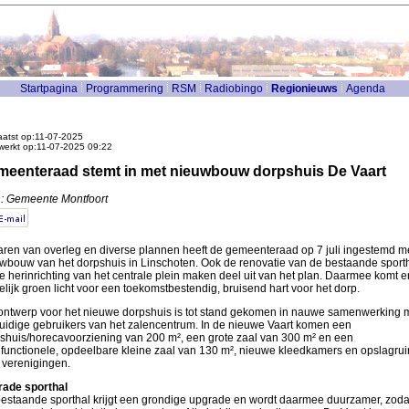
Startpagina
Programmering
RSM
Radiobingo
Regionieuws
Agenda
atst op:11-07-2025
werkt op:11-07-2025 09:22
eenteraad stemt in met nieuwbouw dorpshuis De Vaart
: Gemeente Montfoort
aren van overleg en diverse plannen heeft de gemeenteraad op 7 juli ingestemd m
wbouw van het dorpshuis in Linschoten. Ook de renovatie van de bestaande sport
e herinrichting van het centrale plein maken deel uit van het plan. Daarmee komt e
elijk groen licht voor een toekomstbestendig, bruisend hart voor het dorp.
ontwerp voor het nieuwe dorpshuis is tot stand gekomen in nauwe samenwerking 
uidige gebruikers van het zalencentrum. In de nieuwe Vaart komen een
shuis/horecavoorziening van 200 m², een grote zaal van 300 m² en een
ifunctionele, opdeelbare kleine zaal van 130 m², nieuwe kleedkamers en opslagru
 verenigingen.
ade sporthal
estaande sporthal krijgt een grondige upgrade en wordt daarmee duurzamer, zoda