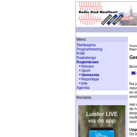
Menu
Startpagina
Gepla
Programmering
Bijge
RSM
Gem
Radiobingo
Regionieuws
Nieuws
Bron
Sport
Gemeente
Reportage
Info
Na j
Agenda
nieu
en d
eind
Reclame
Het 
de h
dorp
mult
voor
Upgr
De b