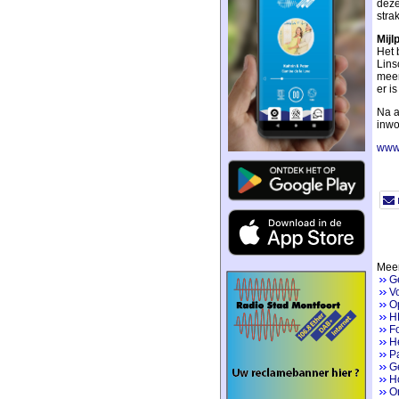
deze
stra
Mijl
Het 
Lins
meer
er i
Na a
inwo
www.
Meer
G
V
Op
H
Fo
He
P
Ge
H
On