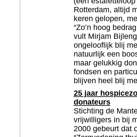
(een estafetteloop
Rotterdam, altijd 
keren gelopen, m
“Zo’n hoog bedrag 
vult Mirjam Bijle
ongelooflijk blij m
natuurlijk een boo
maar gelukkig don
fondsen en particu
blijven heel blij m
25 jaar hospicez
donateurs
Stichting de Mant
vrijwilligers in bi
2000 gebeurt dat o