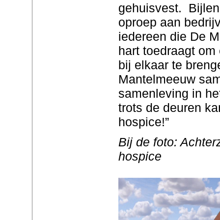
gehuisvest. Bijle
oproep aan bedrijv
iedereen die De 
hart toedraagt om 
bij elkaar te bren
Mantelmeeuw sam
samenleving in he
trots de deuren k
hospice!”
Bij de foto: Achte
hospice