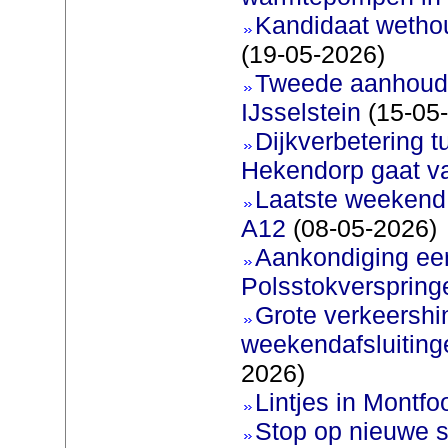
Kandidaat wetho
(19-05-2026)
Tweede aanhoudi
IJsselstein
(15-05
Dijkverbetering 
Hekendorp gaat va
Laatste weekend
A12
(08-05-2026)
Aankondiging eer
Polsstokverspring
Grote verkeershin
weekendafsluiting
2026)
Lintjes in Montfoo
Stop op nieuwe s