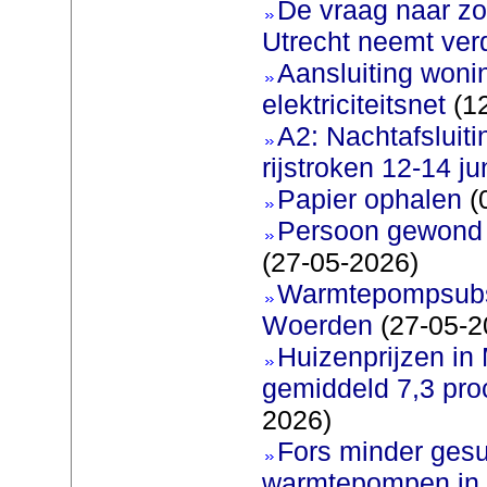
De vraag naar zo
Utrecht neemt ver
Aansluiting woni
elektriciteitsnet
(12
A2: Nachtafsluit
rijstroken 12-14 ju
Papier ophalen
(
Persoon gewond b
(27-05-2026)
Warmtepompsubsi
Woerden
(27-05-2
Huizenprijzen in
gemiddeld 7,3 pro
2026)
Fors minder gesu
warmtepompen in 