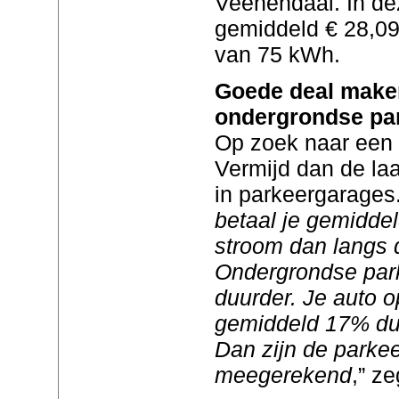
Veenendaal. In de
gemiddeld € 28,09
van 75 kWh.
Goede deal make
ondergrondse pa
Op zoek naar een
Vermijd dan de laa
in parkeergarages.
betaal je gemidde
stroom dan langs 
Ondergrondse park
duurder. Je auto op
gemiddeld 17% du
Dan zijn de parke
meegerekend
,” z