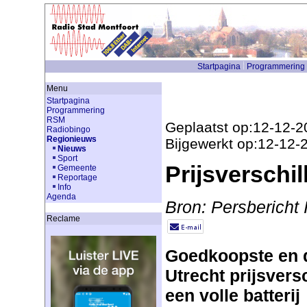
Startpagina
Programmering
Menu
Startpagina
Programmering
RSM
Geplaatst op:12-12-2
Radiobingo
Regionieuws
Bijgewerkt op:12-12-
Nieuws
Sport
Prijsverschi
Gemeente
Reportage
Info
Agenda
Bron: Persbericht 
Reclame
Goedkoopste en d
Utrecht prijsversc
een volle batterij