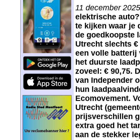
11 december 20
elektrische auto?
te kijken waar je 
de goedkoopste l
Utrecht slechts €
een volle batterij
het duurste laadpu
zoveel: € 90,75. Di
van Independer
o
hun laadpaalvind
Ecomovement. Voo
Utrecht (gemeente
prijsverschillen g
extra goed het tar
aan de stekker le