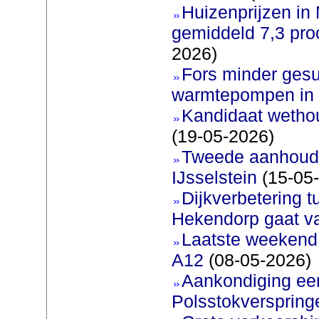
Huizenprijzen in
gemiddeld 7,3 pro
2026)
Fors minder gesu
warmtepompen in 
Kandidaat wetho
(19-05-2026)
Tweede aanhoudi
IJsselstein
(15-05
Dijkverbetering 
Hekendorp gaat va
Laatste weekend
A12
(08-05-2026)
Aankondiging eer
Polsstokverspring