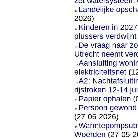
zet watersysteem 
Landelijke opscha
2026)
Kinderen in 2027 
plussers verdwijnt
De vraag naar zo
Utrecht neemt ver
Aansluiting woni
elektriciteitsnet
(12
A2: Nachtafsluit
rijstroken 12-14 ju
Papier ophalen
(
Persoon gewond b
(27-05-2026)
Warmtepompsubsi
Woerden
(27-05-2