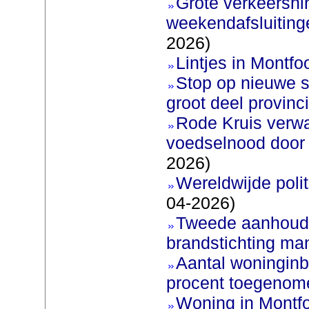
Grote verkeershin
weekendafsluiting
2026)
Lintjes in Montfoo
Stop op nieuwe s
groot deel provinc
Rode Kruis verw
voedselnood door 
2026)
Wereldwijde poli
04-2026)
Tweede aanhoudi
brandstichting man
Aantal woninginb
procent toegenom
Woning in Montfo