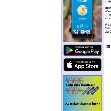
onde
Bet
Wann
en a
en v
Vra
Moch
via 