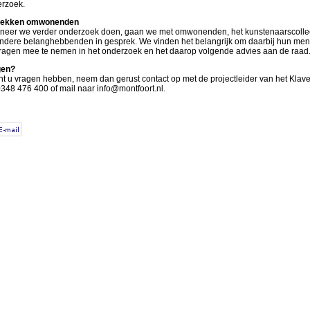
rzoek.
rekken omwonenden
eer we verder onderzoek doen, gaan we met omwonenden, het kunstenaarscollec
ndere belanghebbenden in gesprek. We vinden het belangrijk om daarbij hun men
ragen mee te nemen in het onderzoek en het daarop volgende advies aan de raad
gen?
t u vragen hebben, neem dan gerust contact op met de projectleider van het Klav
0348 476 400 of mail naar info@montfoort.nl.