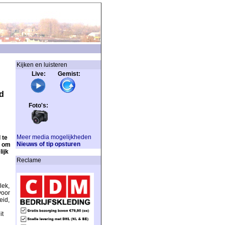
Kijken en luisteren
Live: Gemist:
d
Foto's:
Meer media mogelijkheden
 te
Nieuws of tip opsturen
d om
ijk
Reclame
lek,
voor
eid,
it