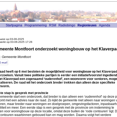
Startpagina
Programmering
RSM
Radiobingo
Regionieuws
Agenda
atst op:03-06-2025
werkt op:03-06-2025 17:26
eente Montfoort onderzoekt woningbouw op het Klaverpa
: Gemeente Montfoort
aad heeft op 6 mei besloten de mogelijkheid voor woningbouw op het Klaverpad
rzoeken. Vanuit twee politieke partijen is eerder een initiatiefvoorstel ingedien
et Klaverpad een zogenaamd ‘ouderenhof’, een woonvorm voor senioren, mogel
ealiseren. De raad wil het onderzoek breder trekken dan alleen deze specifieke
nvorm.
te stap is gesprek met provincie
emeente start een onderzoek, dat breder is dan alleen een ‘ouderenhof’ op deze p
omt met een advies naar de raad. Zo kijkt de gemeente niet alleen naar woningen 
ren, maar breder naar woningen en doelgroepen, omgevingsfactoren, inpasbaarh
liteit en meer. Een eerste stap is een gesprek met de provincie om instemming te
en voor woningbouw op deze locatie, omdat deze buiten de ‘rode contouren’ ligt. D
 contouren waarbinnen gebouwd kan en mag worden. Daarna volgt het verdere