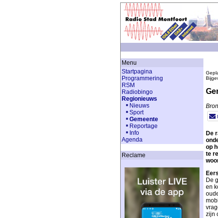
Menu
Startpagina
Gepla
Programmering
Bijge
RSM
Gem
Radiobingo
Regionieuws
Nieuws
Bron
Sport
Gemeente
Reportage
Info
De r
Agenda
onde
op h
te r
Reclame
woo
Eers
De g
en k
oude
mobi
vrag
zijn