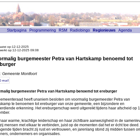
Startpagina
Programmering
RSM
Radiobingo
Regionieuws
Agenda
atst op:12-12-2025
werkt op:12-12-2025 09:08
rmalig burgemeester Petra van Hartskamp benoemd tot
burger
: Gemeente Montfoort
malig burgemeester Petra van Hartskamp benoemd tot ereburger
emeenteraad heeft unaniem besloten om voormalig burgemeester Petra van
skamp te benoemen tot ereburger van onze gemeente, een bijzondere en
erdiende erkenning. Het ereburgerschap werd uitgereikt tijdens haar afscheid op 
mber.
haar warme, krachtige leiderschap en haar zichtbare aanwezigheid in de samenle
 zij mensen met elkaar te verbinden, juist op de momenten dat het er écht toe deed. 
agende tijden bracht zij rust en vertrouwen, en jarenlang stond zij midden tussen o
ners, ondernemers en organisaties.