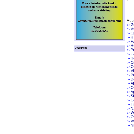
Meer
G
V
Op
H
Fo
He
Zoeken
P
Ge
H
On
Co
V
Pa
D
Af
Co
A
St
C
Ti
Na
W
O
V
N