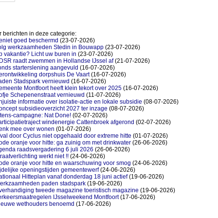
 berichten in deze categorie:
eniet goed beschermd
(23-07-2026)
olg werkzaamheden Stedin in Bouwapp
(23-07-2026)
 vakantie? Licht uw buren in
(23-07-2026)
DSR raadt zwemmen in Hollandse IJssel af
(21-07-2026)
nds starterslening aangevuld
(16-07-2026)
rontwikkeling dorpshuis De Vaart
(16-07-2026)
aden Stadspark vernieuwd
(16-07-2026)
meente Montfoort heeft klein tekort over 2025
(16-07-2026)
ofje Schepenenstraat vernieuwd
(11-07-2026)
juiste informatie over isolatie-actie en lokale subsidie
(08-07-2026)
ncept subsidieoverzicht 2027 ter inzage
(08-07-2026)
itens-campagne: Nat Done!
(02-07-2026)
rticipatietraject windenergie Cattenbroek afgerond
(02-07-2026)
enk mee over wonen
(01-07-2026)
val door Cyclus niet opgehaald door extreme hitte
(01-07-2026)
de oranje voor hitte: ga zuinig om met drinkwater
(26-06-2026)
genda raadsvergadering 6 juli 2026
(26-06-2026)
raatverlichting werkt niet !!
(24-06-2026)
ode oranje voor hitte en waarschuwing voor smog
(24-06-2026)
jdelijke openingstijden gemeentewerf
(24-06-2026)
tionaal Hitteplan vanaf donderdag 18 juni actief
(19-06-2026)
erkzaamheden paden stadspark
(19-06-2026)
verhandiging tweede magazine toeristisch magazine
(19-06-2026)
erkeersmaatregelen IJsselweekend Montfoort
(17-06-2026)
ieuwe wethouders benoemd
(17-06-2026)