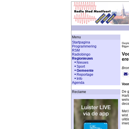
Menu
Startpagina
Gepla
Programmering
Bijge
RSM
Voo
Radiobingo
Regionieuws
ere
Nieuws
Sport
Bron
Gemeente
Reportage
Info
Agenda
Voor
De g
Reclame
Hart
welv
dece
Met 
wist
uitd
inwo