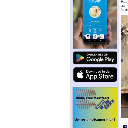
Haar
acht
jare