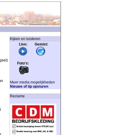
Kijken en luisteren
Live: Gemist:
geel)
Foto's:
an
Meer media mogelijkheden
Nieuws of tip opsturen
Reclame
l
r