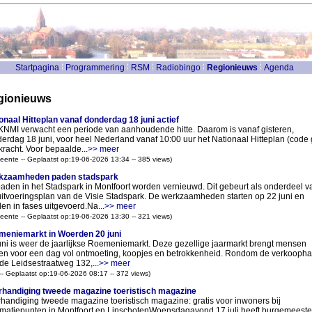
Startpagina
Programmering
RSM
Radiobingo
Regionieuws
Agenda
gionieuws
onaal Hitteplan vanaf donderdag 18 juni actief
KNMI verwacht een periode van aanhoudende hitte. Daarom is vanaf gisteren,
erdag 18 juni, voor heel Nederland vanaf 10:00 uur het Nationaal Hitteplan (code 
kracht. Voor bepaalde...
>> meer
ente -- Geplaatst op:19-06-2026 13:34 -- 385 views)
kzaamheden paden stadspark
aden in het Stadspark in Montfoort worden vernieuwd. Dit gebeurt als onderdeel v
uitvoeringsplan van de Visie Stadspark. De werkzaamheden starten op 22 juni en
en in fases uitgevoerd.Na...
>> meer
ente -- Geplaatst op:19-06-2026 13:30 -- 321 views)
eniemarkt in Woerden 20 juni
uni is weer de jaarlijkse Roemeniemarkt. Deze gezellige jaarmarkt brengt mensen
n voor een dag vol ontmoeting, koopjes en betrokkenheid. Rondom de verkoopha
de Leidsestraatweg 132,...
>> meer
 -- Geplaatst op:19-06-2026 08:17 -- 372 views)
handiging tweede magazine toeristisch magazine
handiging tweede magazine toeristisch magazine: gratis voor inwoners bij
rmatiepunten in Montfoort en LinschotenWoensdagavond 17 juli heeft burgemeeste