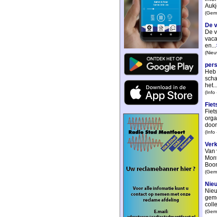
Aukj
(Geme
De v
De v
vaca
en...
(Nieu
pers
Heb 
scha
het..
(Info
Fiet
Fiet
orga
door
(Info
Verk
Van 
Mont
Boom
(Geme
Nie
Nieu
geme
coll
(Geme