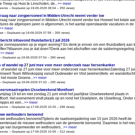
e Treep op Huis te Linschoten, de...
>> meer
ente -- Geplaatst op:19-06-2026 08:04 -- 350 views)
raag naar zorgpersoneel in Midden-Utrecht neemt verder toe
raag naar zorgpersoneel in Midden-Utrecht neemt verder toe Hoewel het totale aan
tures de afgelopen jaren is afgenomen, is het aantal openstaande vacatures in de
>> meer
ws -- Geplaatst op:19-06-2026 07:58 -- 300 views)
bericht infoavond thuisbatterij 2 juli 2026
je zonnepanelen op je eigen woning? En denk je erover om een thuisbatterij aan t
ffen?Waarom zou je dat doen?Denk aan het afschaffen van de salderingsregeling.
.
>> meer
 -- Geplaatst op:19-06-2026 07:54 -- 280 views)
s of wandel op 27 juni mee voor meer onderzoek naar hersenkanker
s of wandel op 27 juni mee voor meer onderzoek naar hersenkankerZaterdag 27 ju
niseert Team Willeskoppig vanuit Oudewater en Vlist (wielren)fiets- en wandeltoch
 het mooie Groene...
>> meer
 -- Geplaatst op:19-06-2026 07:43 -- 285 views)
eersmaatregelen IJsselweekend Montfoort
vrijdag 19 tot en met zondag 21 juni vindt het jaarlijkse IJsselweekend plaats in
foort. Het evenement vindt plaats op en rond het IJsselplein, de IJsselbrug, Onder 
pjes en een...
>> meer
ente -- Geplaatst op:17-06-2026 10:26 -- 298 views)
uwe wethouders benoemd
we wethouders benoemdTijdens de raadsvergadering van 15 juni 2026 heeft de
enteraad de nieuwe wethouders van de gemeente benoemd. Daarmee is het ni
ege van burgemeester en wethouders...
>> meer
ente -- Geplaatst op:17-06-2026 10:06 -- 312 views)