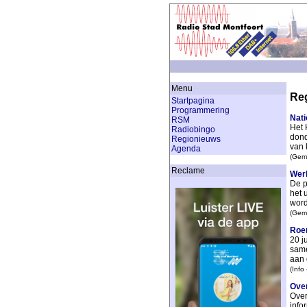
Menu
Re
Startpagina
Programmering
Nati
RSM
Het 
Radiobingo
dond
Regionieuws
van 
Agenda
(Geme
Reclame
Wer
De p
het 
word
(Geme
Roem
20 j
same
aan 
(Info
Over
Over
info