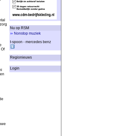
tal
 zorg
Nu op RSM
Nonstop muziek
t-spoon - mercedes benz
e
 Of
Regionieuws
Login
ni
ten
de
euwe