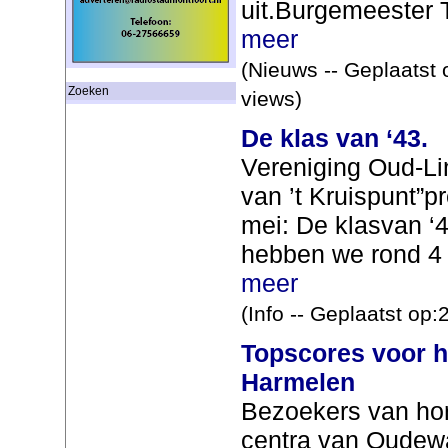
uit.Burgemeester Tr
meer
(Nieuws -- Geplaatst 
Zoeken
views)
De klas van ‘43.
Vereniging Oud-Li
van ’t Kruispunt”p
mei: De klasvan ‘4
hebben we rond 4 
meer
(Info -- Geplaatst op
Topscores voor 
Harmelen
Bezoekers van ho
centra van Oudewa