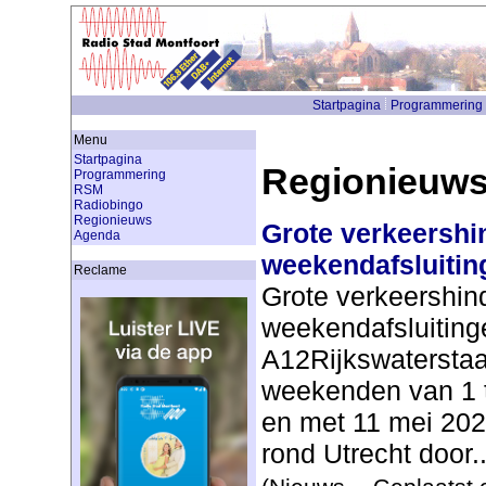
Startpagina
Programmering
Menu
Startpagina
Regionieuw
Programmering
RSM
Radiobingo
Regionieuws
Grote verkeershin
Agenda
weekendafsluitin
Reclame
Grote verkeershind
weekendafsluiting
A12Rijkswaterstaa
weekenden van 1 t
en met 11 mei 202
rond Utrecht door..