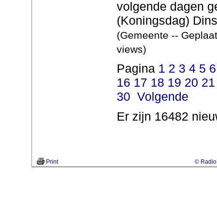
volgende dagen ge
(Koningsdag) Dins
(Gemeente -- Geplaat
views)
Pagina
1
2
3
4
5
6
16
17
18
19
20
21
30
Volgende
Er zijn 16482 nieu
Print
© Radio 