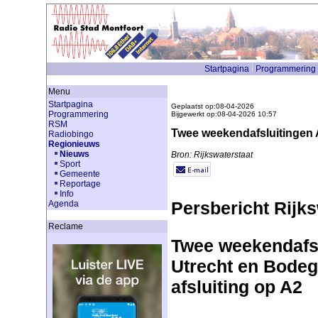
Startpagina
Programmering
Menu
Startpagina
Geplaatst op:08-04-2026
Programmering
Bijgewerkt op:08-04-2026 10:57
RSM
Twee weekendafsluitingen
Radiobingo
Regionieuws
Nieuws
Bron: Rijkswaterstaat
Sport
Gemeente
Reportage
Info
Persbericht Rijks
Agenda
Reclame
Twee weekendafsl
Utrecht en Bodeg
afsluiting op A2