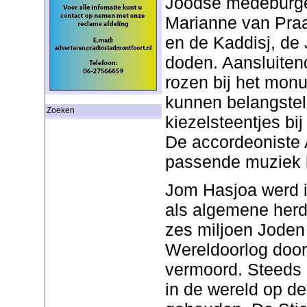
Joodse medeburge
Marianne van Praag
en de Kaddisj, de
doden. Aansluitend
rozen bij het mon
kunnen belangstel
Zoeken
kiezelsteentjes bi
De accordeoniste 
passende muziek b
Jom Hasjoa werd i
als algemene herd
zes miljoen Joden
Wereldoorlog door
vermoord. Steeds 
in de wereld op d