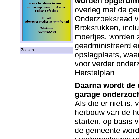
worden opgerui
overleg met de g
Onderzoeksraad vo
Brokstukken, inclu
moertjes, worden 
geadministreerd e
Zoeken
opslagplaats, waar
voor verder onder
Herstelplan
Daarna wordt de 
garage onderzoch
Als die er niet is
herbouw van de he
starten, op basis v
de gemeente wordt