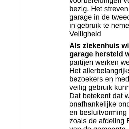
voorbereidingen voo
bezig. Het streve
garage in de tweed
in gebruik te neme
Veiligheid
Als ziekenhuis wi
garage hersteld 
partijen werken w
Het allerbelangrijk
bezoekers en med
veilig gebruik ku
Dat betekent dat 
onafhankelijke on
en besluitvorming
zoals de afdeling
van de gemeente. D