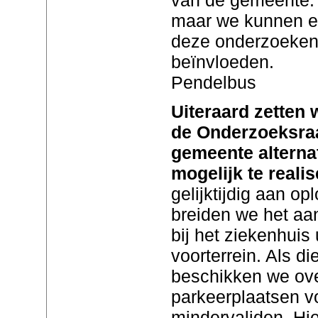
maar we kunnen en
deze onderzoeken 
beïnvloeden.
Pendelbus
Uiteraard zetten
de Onderzoeksraa
gemeente alternat
mogelijk te reali
gelijktijdig aan o
breiden we het aan
bij het ziekenhuis
voorterrein. Als di
beschikken we ove
parkeerplaatsen 
mindervaliden. H