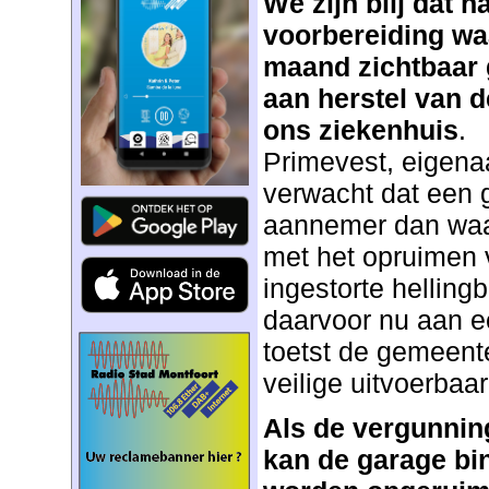
We zijn blij dat 
voorbereiding wa
maand zichtbaar 
aan herstel van 
ons ziekenhuis
.
Primevest, eigena
verwacht dat een 
aannemer dan waar
met het opruimen 
ingestorte helling
daarvoor nu aan ee
toetst de gemeent
veilige uitvoerbaar
Als de vergunnin
kan de garage bi