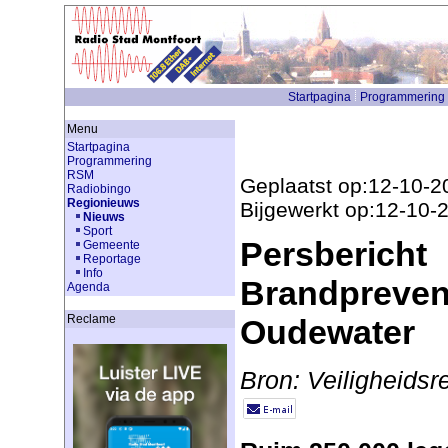
Startpagina
Programmering
Menu
Startpagina
Programmering
RSM
Geplaatst op:12-10-2
Radiobingo
Regionieuws
Bijgewerkt op:12-10-
Nieuws
Sport
Persbericht
Gemeente
Reportage
Info
Brandpreven
Agenda
Reclame
Oudewater
Bron: Veiligheidsr