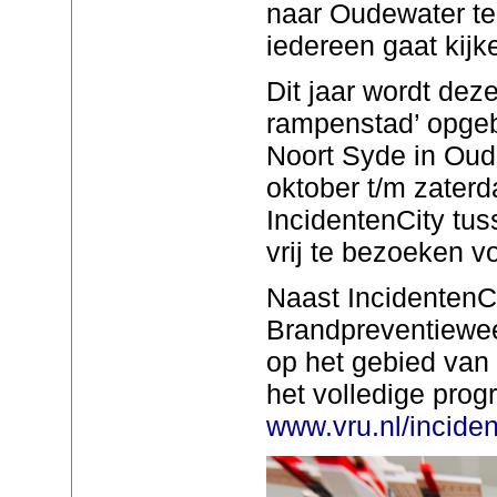
naar Oudewater te 
iedereen gaat kijk
Dit jaar wordt deze
rampenstad’ opge
Noort Syde in Oud
oktober t/m zater
IncidentenCity tus
vrij te bezoeken v
Naast IncidentenCi
Brandpreventiewe
op het gebied van 
het volledige pro
www.vru.nl/incide