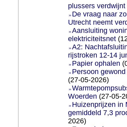
plussers verdwijnt
De vraag naar zo
Utrecht neemt ver
Aansluiting woni
elektriciteitsnet
(12
A2: Nachtafsluit
rijstroken 12-14 ju
Papier ophalen
(
Persoon gewond bi
(27-05-2026)
Warmtepompsubsi
Woerden
(27-05-2
Huizenprijzen in
gemiddeld 7,3 pro
2026)