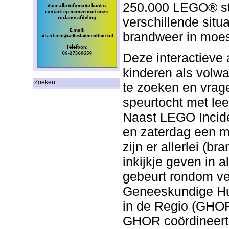
250.000 LEGO® ste
verschillende situa
brandweer in moest
Deze interactieve 
kinderen als volw
Zoeken
te zoeken en vrag
speurtocht met le
Naast LEGO Inciden
en zaterdag een 
zijn er allerlei (b
inkijkje geven in a
gebeurt rondom ve
Geneeskundige Hul
in de Regio (GHOR
GHOR coördineert