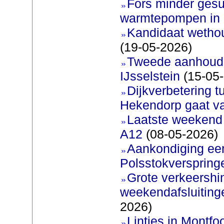
Fors minder gesu
warmtepompen in 
Kandidaat wetho
(19-05-2026)
Tweede aanhoudin
IJsselstein
(15-05
Dijkverbetering t
Hekendorp gaat va
Laatste weekend
A12
(08-05-2026)
Aankondiging eer
Polsstokverspring
Grote verkeershin
weekendafsluiting
2026)
Lintjes in Montfoo