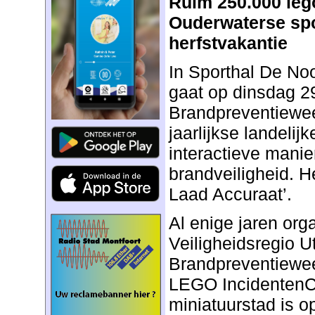
Ruim 250.000 leg
Ouderwaterse spo
herfstvakantie
In Sporthal De No
gaat op dinsdag 2
Brandpreventiewee
jaarlijkse landeli
interactieve mani
brandveiligheid. He
Laad Accuraat’.
Al enige jaren org
Veiligheidsregio U
Brandpreventiewe
LEGO IncidentenCi
miniatuurstad is 