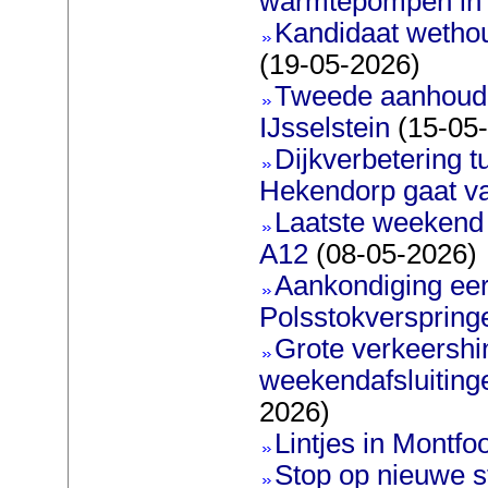
warmtepompen in 
Kandidaat wetho
(19-05-2026)
Tweede aanhoudin
IJsselstein
(15-05
Dijkverbetering 
Hekendorp gaat va
Laatste weekend 
A12
(08-05-2026)
Aankondiging eer
Polsstokverspring
Grote verkeershin
weekendafsluiting
2026)
Lintjes in Montfoo
Stop op nieuwe s