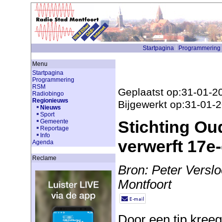
Startpagina
Programmering
Menu
Startpagina
Programmering
RSM
Geplaatst op:31-01-2
Radiobingo
Regionieuws
Bijgewerkt op:31-01-
Nieuws
Sport
Stichting Ou
Gemeente
Reportage
Info
verwerft 17e
Agenda
Reclame
Bron: Peter Verslo
Montfoort
Door een tip kreeg