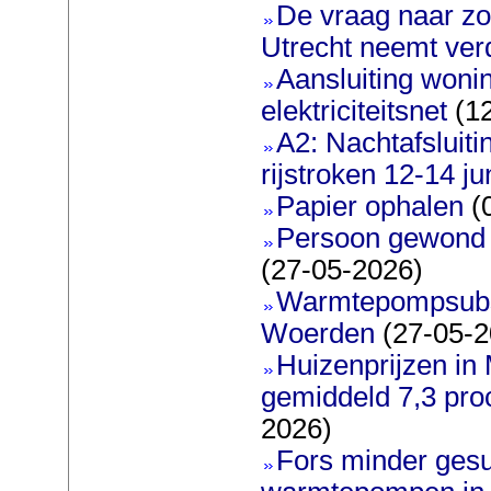
De vraag naar zo
Utrecht neemt ver
Aansluiting woni
elektriciteitsnet
(12
A2: Nachtafsluit
rijstroken 12-14 ju
Papier ophalen
(
Persoon gewond bi
(27-05-2026)
Warmtepompsubsi
Woerden
(27-05-2
Huizenprijzen in
gemiddeld 7,3 pro
2026)
Fors minder gesu