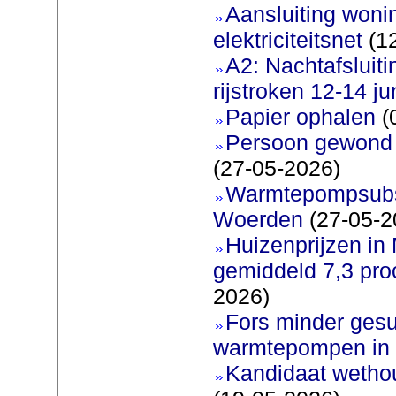
Aansluiting woni
elektriciteitsnet
(12
A2: Nachtafsluit
rijstroken 12-14 ju
Papier ophalen
(
Persoon gewond b
(27-05-2026)
Warmtepompsubsi
Woerden
(27-05-2
Huizenprijzen in
gemiddeld 7,3 pro
2026)
Fors minder gesu
warmtepompen in 
Kandidaat wetho