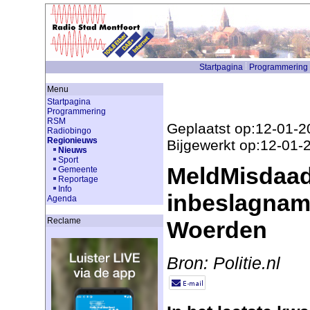
Startpagina
Programmering
Menu
Startpagina
Programmering
RSM
Geplaatst op:12-01-2
Radiobingo
Regionieuws
Bijgewerkt op:12-01-
Nieuws
Sport
MeldMisdaad
Gemeente
Reportage
Info
inbeslagnam
Agenda
Reclame
Woerden
Bron: Politie.nl