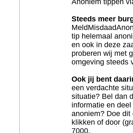
Anoniem tippen v
Steeds meer bur
MeldMisdaadAnoni
tip helemaal anon
en ook in deze z
proberen wij met
omgeving steeds v
Ook jij bent daar
een verdachte situa
situatie? Bel dan d
informatie en deel 
anoniem? Doe dit d
klikken of door (gr
7000.