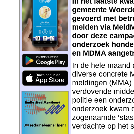
In het laatste kw
gemeente Woerd
gevoerd met betr
melden via Meld
door deze campa
onderzoek honder
en MDMA aangetr
In de hele maand
diverse concrete
meldingen (MMA) o
verdovende middel
politie een onderzo
onderzoek kwam de
zogenaamde ‘stash
verdachte op het s