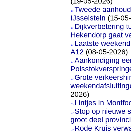
(19-05-2026)
Tweede aanhoudi
IJsselstein
(15-05
Dijkverbetering 
Hekendorp gaat va
Laatste weekend
A12
(08-05-2026)
Aankondiging eer
Polsstokverspring
Grote verkeershin
weekendafsluiting
2026)
Lintjes in Montfoo
Stop op nieuwe s
groot deel provinc
Rode Kruis verw