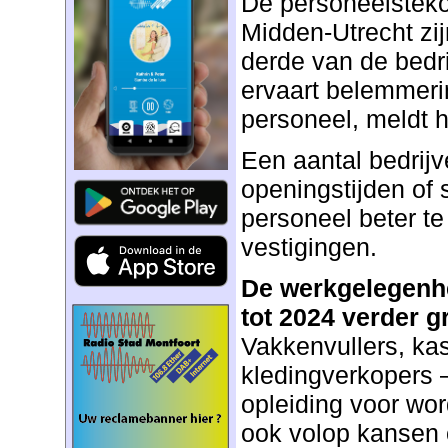
De personeelstekor
Midden-Utrecht zi
derde van de bedr
ervaart belemmeri
personeel, meldt 
Een aantal bedrij
openingstijden of sl
personeel beter te
vestigingen.
De werkgelegenhei
tot 2024 verder g
Vakkenvullers, k
kledingverkopers 
opleiding voor wor
ook volop kansen 