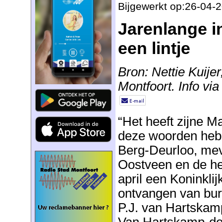
Bijgewerkt op:26-04-
Jarenlange i
een lintje
Bron: Nettie Kuije
Montfoort. Info v
“Het heeft zijne 
deze woorden he
Berg-Deurloo, me
Oostveen en de he
april een Koninkli
ontvangen van bu
P.J. van Hartskam
Van Hartskamp-de 