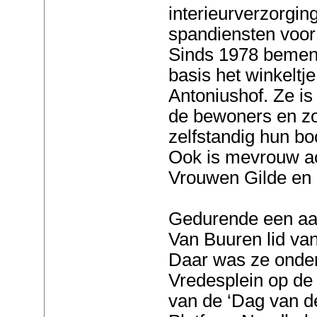
interieurverzorging
spandiensten voo
Sinds 1978 bemens
basis het winkelt
Antoniushof. Ze i
de bewoners en zor
zelfstandig hun b
Ook is mevrouw act
Vrouwen Gilde en
Gedurende een aa
Van Buuren lid van
Daar was ze onder
Vredesplein op de
van de ‘Dag van d