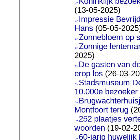
Koninklijk bezoe
(13-05-2025)
Impressie Bevrijd
Hans
(05-05-2025
Zonnebloem op s
Zonnige lentemar
2025)
De gasten van d
erop los
(26-03-20
Stadsmuseum De 
10.000e bezoeker
Brugwachterhuisj
Montfoort terug
(2
252 plaatjes ver
woorden
(19-02-2
60-jarig huwelijk