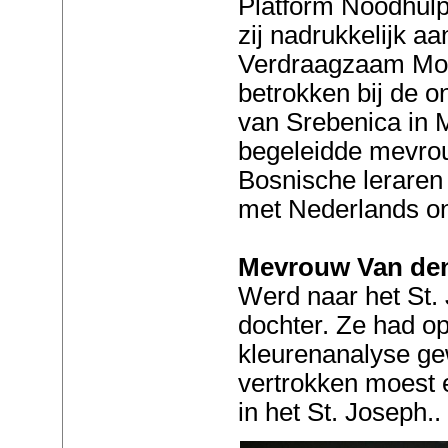
Platform Noodhulp
zij nadrukkelijk a
Verdraagzaam Mont
betrokken bij de 
van Srebenica in 
begeleidde mevro
Bosnische leraren
met Nederlands o
Mevrouw Van den
Werd naar het St.
dochter. Ze had o
kleurenanalyse g
vertrokken moest 
in het St. Joseph..