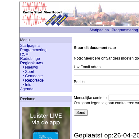
Startpagina
Programmering
Menu
Startpagina
Stuur dit document naar
Programmering
RSM
Note: Meerdere ontvangers moeten d
Radiobingo
Regionieuws
Uw Email adres
Nieuws
Sport
Gemeente
Reportage
Bericht
Info
Agenda
Menselijke controle:
Reclame
Om spam tegen te gaan controleren we
Geplaatst op:26-04-2