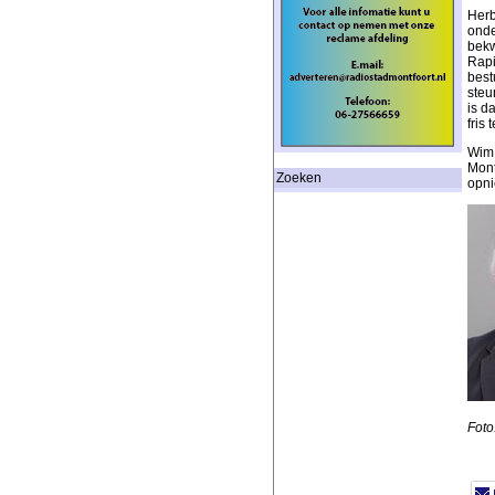
Herb
onde
bekw
Rapi
best
steu
is d
fris
Wim 
Mont
Zoeken
opni
Foto