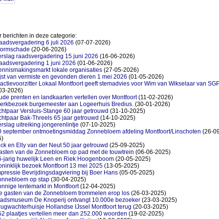
 berichten in deze categorie:
aadsvergadering 6 juli 2026
(07-07-2026)
tormschade
(20-06-2026)
rslag raadsvergadering 15 juni 2026
(16-06-2026)
aadsvergadering 1 juni 2026
(01-06-2026)
ennismakingsmarkt lokale organisaties
(27-05-2026)
jst van vermiste en gevonden dieren 1 mei 2026
(01-05-2026)
actievoorzitter Lokaal Montfoort geeft stemadvies voor Wim van Wikselaar van SG
03-2026)
de prenten en landkaarten vertellen over Montfoort
(11-02-2026)
erkbezoek burgemeester aan Logeerhuis Bredius.
(30-01-2026)
htpaar Versluis-Stange 60 jaar getrouwd
(31-10-2025)
chtpaar Bak-Threels 65 jaar getrouwd
(14-10-2025)
rslag uitreiking jongerenlintje
(07-10-2025)
0 september ontmoetingsmiddag Zonnebloem afdeling Montfoort/Linschoten
(26-09
5)
ck en Elly van der Neut 50 jaar getrouwd
(25-09-2025)
asten van de Zonnebloem op pad met de touwtrein
(06-06-2025)
5-jarig huwelijk Leen en Riek Hoogenboom
(20-05-2025)
ninklijk bezoek Montfoort 13 mei 2025
(13-05-2025)
pressie Bevrijdingsdagviering bij Boer Hans
(05-05-2025)
onnebloem op stap
(30-04-2025)
nnige lentemarkt in Montfoort
(12-04-2025)
e gasten van de Zonnebloem trommelen erop los
(26-03-2025)
tadsmuseum De Knoperij ontvangt 10.000e bezoeker
(23-03-2025)
ugwachterhuisje Hollandse IJssel Montfoort terug
(20-03-2025)
52 plaatjes vertellen meer dan 252.000 woorden
(19-02-2025)