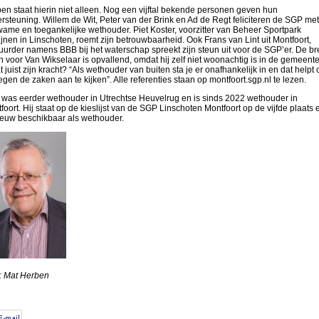
en staat hierin niet alleen. Nog een vijftal bekende personen geven hun
rsteuning. Willem de Wit, Peter van der Brink en Ad de Regt feliciteren de SGP met
ame en toegankelijke wethouder. Piet Koster, voorzitter van Beheer Sportpark
jnen in Linschoten, roemt zijn betrouwbaarheid. Ook Frans van Lint uit Montfoort,
uurder namens BBB bij het waterschap spreekt zijn steun uit voor de SGP’er. De b
n voor Van Wikselaar is opvallend, omdat hij zelf niet woonachtig is in de gemeente
at juist zijn kracht? “Als wethouder van buiten sta je er onafhankelijk in en dat helpt
 tegen de zaken aan te kijken”. Alle referenties staan op montfoort.sgp.nl te lezen.
was eerder wethouder in Utrechtse Heuvelrug en is sinds 2022 wethouder in
foort. Hij staat op de kieslijst van de SGP Linschoten Montfoort op de vijfde plaats e
euw beschikbaar als wethouder.
: Mat Herben