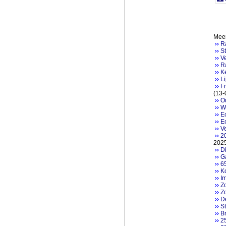
Meer
R
S
Ve
R
K
Li
Fr
(13-
Ou
W
Ec
E
Ve
2
202
Di
G
6
Ko
Im
Z
Zo
D
S
Br
2