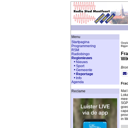
Menu
Startpagina
Gepla
Programmering
Bijge
RSM
Fra
Radiobingo
Regionieuws
Wik
Nieuws
Sport
Bron
Gemeente
Reportage
Info
Agenda
Frac
Mat 
Reclame
Loka
mee 
SGP 
goed
capa
prov
in M