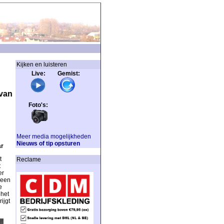
Kijken en luisteren
Live: Gemist:
 van
Foto's:
Meer media mogelijkheden
Nieuws of tip opsturen
ar
t
Reclame
t
er
 een
e
 het
ijgt