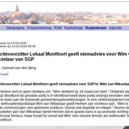
Startpagina
Programmering
RSM
Radiobingo
Regionieuws
Agenda
atst op:13-03-2026
werkt op:13-03-2026 08:46
ctievoorzitter Lokaal Montfoort geeft stemadvies voor Wim
selaar van SGP
: Samuel van den Berg
tievoorzitter Lokaal Montfoort geeft stemadvies voor SGP’er Wim van Wiksela
Herben wint er geen doekjes om: “Wim verdient op 18 maart uw stem.” Ondanks da
al Montfoort de grootste partij is in Montfoort heeft deze partij onlangs besloten nie
te doen aan de komende gemeenteraadsverkiezingen. In een verkiezingskrant ov
wethouderskandidaat Wim van Wikselaar geeft Herben zijn voorkeur aan. “Wim is
e communicator, een gedreven politicus. Vooral ook degelijk en integer.” Gezien d
citeiten van Van Wikselaar denkt Herben dat er goede kans is op promotie richting
inciaal bestuur, maar hoopt hij vooral dat Wim ‘een nieuwe termijn als wethouder’ kr
ontfoort.