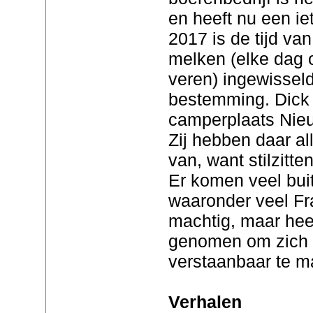
en heeft nu een i
2017 is de tijd va
melken (elke dag o
veren) ingewissel
bestemming. Dick 
camperplaats Nie
Zij hebben daar all
van, want stilzitte
Er komen veel bui
waaronder veel Fra
machtig, maar hee
genomen om zich o
verstaanbaar te 
Verhalen