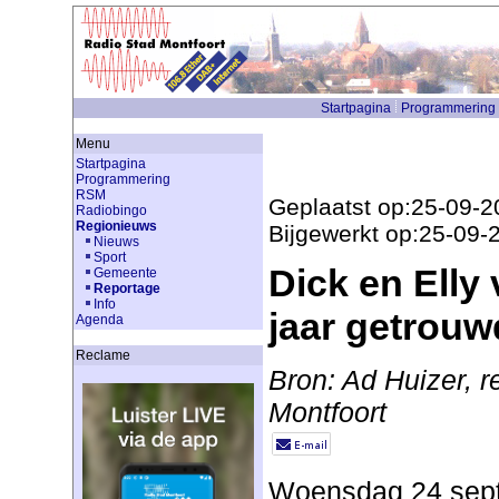
Startpagina
Programmering
Menu
Startpagina
Programmering
RSM
Geplaatst op:25-09-2
Radiobingo
Regionieuws
Bijgewerkt op:25-09-
Nieuws
Sport
Dick en Elly
Gemeente
Reportage
Info
jaar getrouw
Agenda
Reclame
Bron: Ad Huizer, r
Montfoort
Woensdag 24 sept