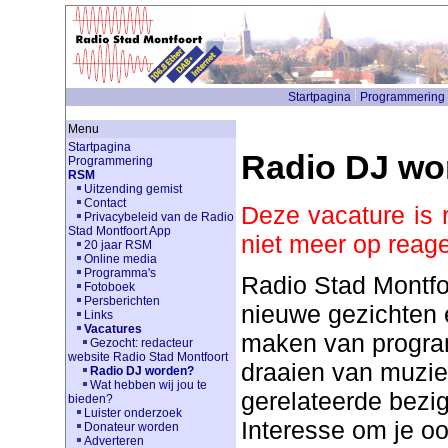
Startpagina
Programmering
Menu
Startpagina
Radio DJ wo
Programmering
RSM
Uitzending gemist
Contact
Deze vacature is 
Privacybeleid van de Radio
Stad Montfoort App
niet meer op reag
20 jaar RSM
Online media
Programma's
Radio Stad Montfo
Fotoboek
Persberichten
nieuwe gezichten
Links
Vacatures
maken van program
Gezocht: redacteur
website Radio Stad Montfoort
draaien van muzie
Radio DJ worden?
Wat hebben wij jou te
gerelateerde bezi
bieden?
Luister onderzoek
Interesse om je o
Donateur worden
Adverteren