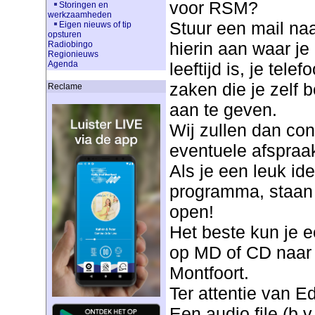
voor RSM?
Storingen en
werkzaamheden
Stuur een mail na
Eigen nieuws of tip
opsturen
hierin aan waar je 
Radiobingo
Regionieuws
leeftijd is, je te
Agenda
zaken die je zelf b
Reclame
aan te geven.
Wij zullen dan co
eventuele afspraa
Als je een leuk id
programma, staan 
open!
Het beste kun je e
op MD of CD naar 
Montfoort.
Ter attentie van E
Een audio file (b.