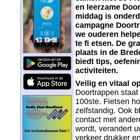
en leerzame Doo
middag is onderde
campagne Doortr
we ouderen helpen
te fi etsen. De gr
plaats in de Bred
biedt tips, oefen
activiteiten.
Veilig en vitaal op
Doortrappen staat v
100ste. Fietsen h
zelfstandig. Ook bli
contact met ander
wordt, verandert u
verkeer drukker e