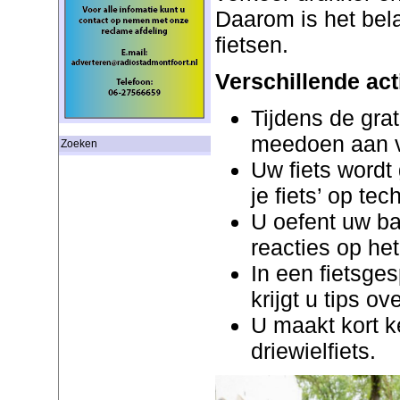
Daarom is het belan
fietsen.
Verschillende acti
Tijdens de gra
meedoen aan ve
Zoeken
Uw fiets wordt
je fiets’ op te
U oefent uw ba
reacties op het
In een fietsge
krijgt u tips ov
U maakt kort k
driewielfiets.