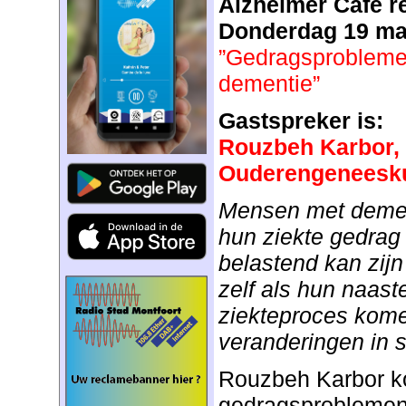
Alzheimer Café r
Donderdag 19 ma
”Gedragsprobleme
dementie”
Gastspreker is:
Rouzbeh Karbor, 
Ouderengeneesku
Mensen met deme
hun ziekte gedrag
belastend kan zij
zelf als hun naast
ziekteproces kom
veranderingen in 
Rouzbeh Karbor ko
gedragsproblemen