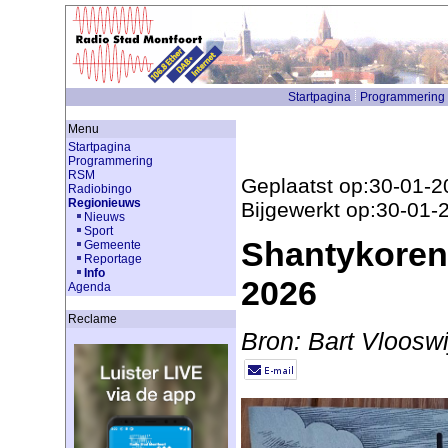
Startpagina
Programmering
Menu
Startpagina
Programmering
RSM
Geplaatst op:30-01-2
Radiobingo
Regionieuws
Bijgewerkt op:30-01-
Nieuws
Sport
Shantykoren 
Gemeente
Reportage
Info
2026
Agenda
Reclame
Bron: Bart Vlooswi