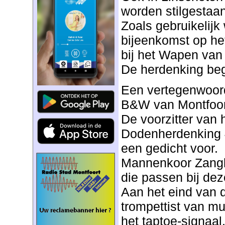
worden stilgestaan 
Zoals gebruikelij
bijeenkomst op het
bij het Wapen van
De herdenking beg
Een vertegenwoord
B&W van Montfoort
De voorzitter van 
Dodenherdenking 4
een gedicht voor.
Mannenkoor Zanglu
die passen bij de
Aan het eind van 
trompettist van mu
het taptoe-signaal