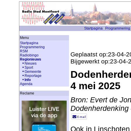
Startpagina
Programmering
Menu
Startpagina
Programmering
RSM
Geplaatst op:23-04-2
Radiobingo
Regionieuws
Bijgewerkt op:23-04-
Nieuws
Sport
Dodenherden
Gemeente
Reportage
Info
4 mei 2025
Agenda
Reclame
Bron: Evert de Jo
Dodenherdenking 
Ook in Linschoten