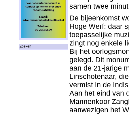
samen twee minute
De bijeenkomst wo
Hoge Werf: daar s
toepasselijke muz
zingt nog enkele l
Zoeken
Bij het oorlogsm
gelegd. Dit monum
aan de 21-jarige 
Linschotenaar, di
vermist in de Ind
Aan het eind van d
Mannenkoor Zangl
aanwezigen het W