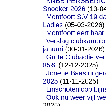
KNBB PERSBERICHT
Snooker 2026
(13-0
Montfoort S.V 19 d
Ladies
(05-03-2026)
Montfoort eert haar
Verslag clubkampi
januari
(30-01-2026)
Grote Clubactie ver
85%
(12-12-2025)
Joriene Baas uitger
2025
(11-11-2025)
Linschotenloop bijn
Ook nu weer vijf w
2025)