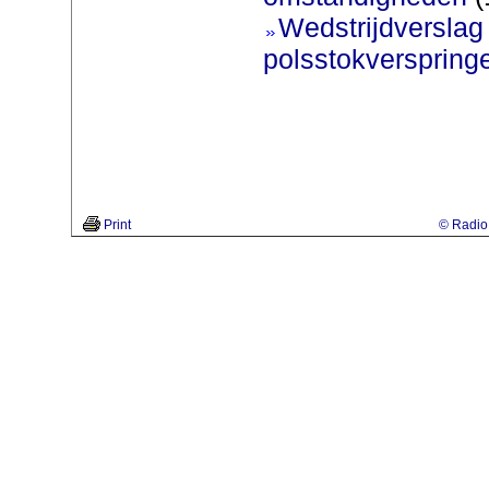
Wedstrijdversla
polsstokverspring
Print
© Radio 