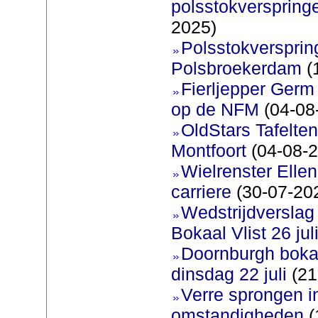
polsstokverspring
2025)
Polsstokverspring
Polsbroekerdam
(
Fierljepper Germ 
op de NFM
(04-08
OldStars Tafelte
Montfoort
(04-08-2
Wielrenster Ellen
carriere
(30-07-20
Wedstrijdversla
Bokaal Vlist 26 jul
Doornburgh bokaa
dinsdag 22 juli
(21
Verre sprongen i
omstandigheden
(