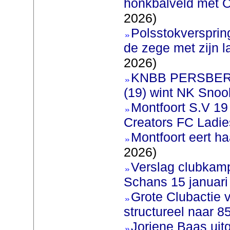
honkbalveld met O
2026)
Polsstokverspri
de zege met zijn l
2026)
KNBB PERSBERI
(19) wint NK Snoo
Montfoort S.V 1
Creators FC Ladie
Montfoort eert ha
2026)
Verslag clubkam
Schans 15 januari
Grote Clubactie 
structureel naar 
Joriene Baas uit