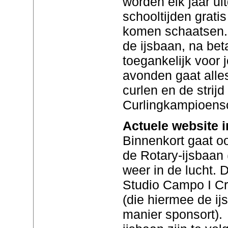
worden elk jaar ui
schooltijden grati
komen schaatsen. 
de ijsbaan, na bet
toegankelijk voor 
avonden gaat alles
curlen en de strij
Curlingkampioens
Actuele website i
Binnenkort gaat o
de Rotary-ijsbaan 
weer in de lucht. D
Studio Campo I C
(die hiermee de ij
manier sponsort). 