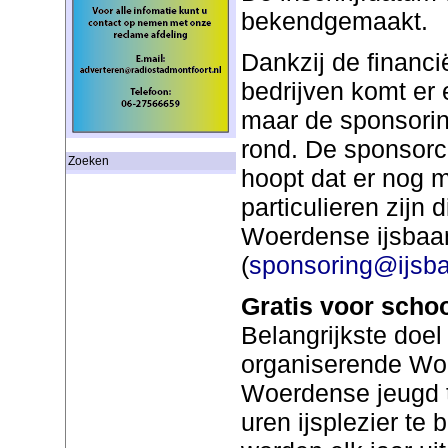
bekendgemaakt.
Dankzij de financ
bedrijven komt er 
maar de sponsorin
rond. De sponsorc
Zoeken
hoopt dat er nog 
particulieren zijn d
Woerdense ijsbaan
(
sponsoring@ijsb
Gratis voor scho
Belangrijkste doel
organiserende Woe
Woerdense jeugd t
uren ijsplezier te