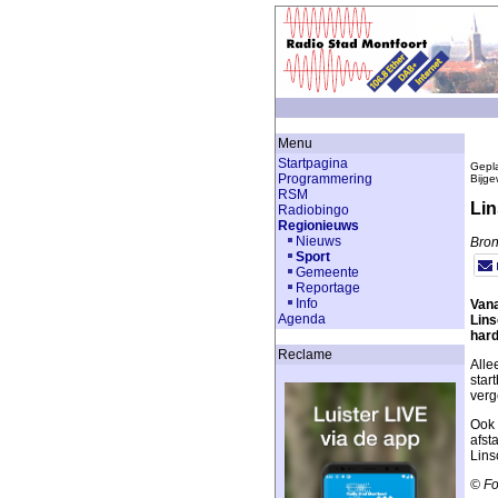
Menu
Startpagina
Gepla
Programmering
Bijge
RSM
Lin
Radiobingo
Regionieuws
Nieuws
Bro
Sport
Gemeente
Reportage
Info
Vana
Agenda
Lins
hard
Reclame
Alle
star
verg
Ook 
afst
Lins
© Fo