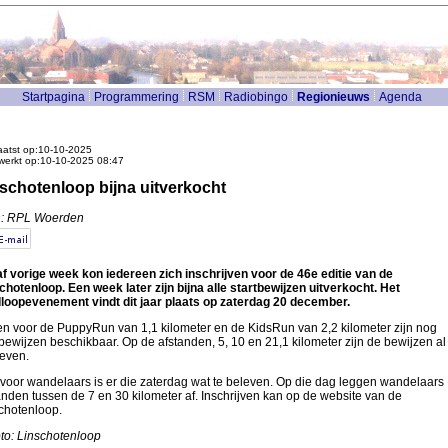
Startpagina
Programmering
RSM
Radiobingo
Regionieuws
Agenda
atst op:10-10-2025
werkt op:10-10-2025 08:47
schotenloop bijna uitverkocht
n: RPL Woerden
f vorige week kon iedereen zich inschrijven voor de 46e editie van de
chotenloop. Een week later zijn bijna alle startbewijzen uitverkocht. Het
loopevenement vindt dit jaar plaats op zaterdag 20 december.
en voor de PuppyRun van 1,1 kilometer en de KidsRun van 2,2 kilometer zijn nog
tbewijzen beschikbaar. Op de afstanden, 5, 10 en 21,1 kilometer zijn de bewijzen al
even.
voor wandelaars is er die zaterdag wat te beleven. Op die dag leggen wandelaars
anden tussen de 7 en 30 kilometer af. Inschrijven kan op de website van de
chotenloop.
to: Linschotenloop