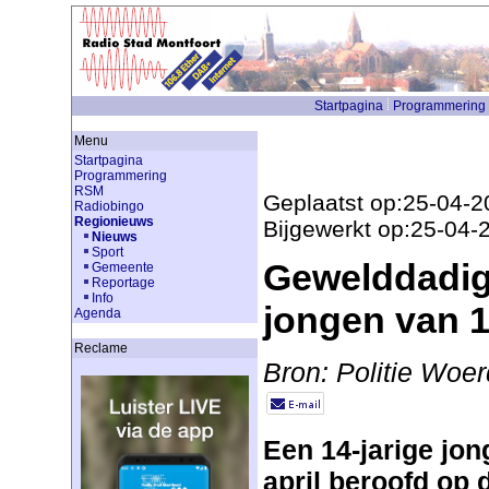
Startpagina
Programmering
Menu
Startpagina
Programmering
RSM
Geplaatst op:25-04-2
Radiobingo
Regionieuws
Bijgewerkt op:25-04-
Nieuws
Sport
Gewelddadig
Gemeente
Reportage
Info
jongen van 
Agenda
Reclame
Bron: Politie Woe
Een 14-jarige jo
april beroofd op 