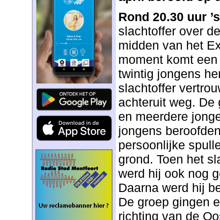
Rond 20.30 uur ’
slachtoffer over d
midden van het Exe
moment komt een 
twintig jongens h
slachtoffer vertrou
achteruit weg. De
en meerdere jong
jongens beroofden 
persoonlijke spul
grond. Toen het sl
werd hij ook nog 
Daarna werd hij b
De groep gingen e
richting van de Oo