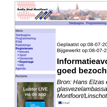
Startpagina
Programmering
Menu
Startpagina
Programmering
RSM
Geplaatst op:08-07-2
Radiobingo
Regionieuws
Bijgewerkt op:08-07-
Nieuws
Sport
Informatieav
Gemeente
Reportage
Info
goed bezoch
Agenda
Reclame
Bron: Hans Elzas 
glasvezelambassa
Montfoort/Linscho