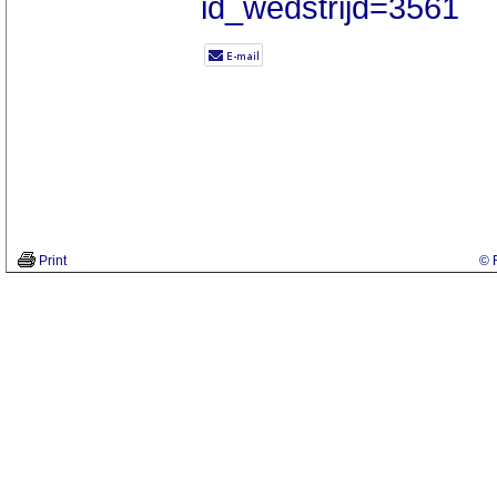
id_wedstrijd=3561
Print
© 