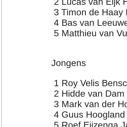
2 Lucas van Eijk 
3 Timon de Haay 
4 Bas van Leeuw
5 Matthieu van V
Jongens
1 Roy Velis Bens
2 Hidde van Dam 
3 Mark van der H
4 Guus Hoogland 
5 Roef Eijzenga J