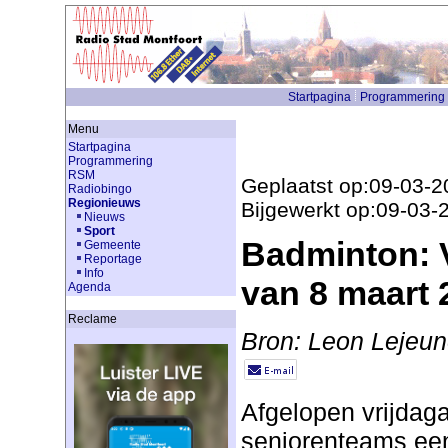
Startpagina
Programmering
Menu
Startpagina
Programmering
RSM
Geplaatst op:09-03-2
Radiobingo
Regionieuws
Bijgewerkt op:09-03-
Nieuws
Sport
Badminton: 
Gemeente
Reportage
Info
van 8 maart 
Agenda
Reclame
Bron: Leon Lejeu
Afgelopen vrijdag
seniorenteams een