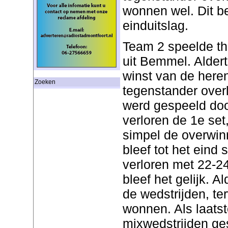
wonnen wel. Dit b
einduitslag.
Team 2 speelde t
uit Bemmel. Alder
winst van de here
Zoeken
tegenstander over
werd gespeeld doo
verloren de 1e set
simpel de overwin
bleef tot het ein
verloren met 22-24
bleef het gelijk. A
de wedstrijden, ter
wonnen. Als laats
mixwedstrijden ges