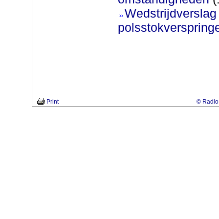
Wedstrijdversla
polsstokverspring
Print
© Radio 