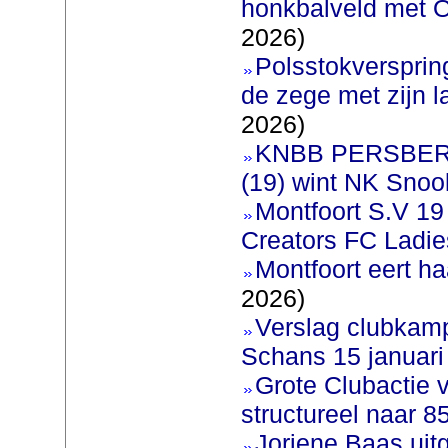
honkbalveld met O
2026)
Polsstokverspri
de zege met zijn l
2026)
KNBB PERSBERI
(19) wint NK Snoo
Montfoort S.V 1
Creators FC Ladie
Montfoort eert ha
2026)
Verslag clubkam
Schans 15 januari
Grote Clubactie 
structureel naar 
Joriene Baas uit