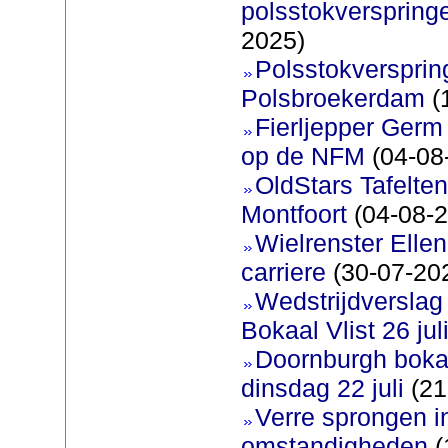
polsstokverspring
2025)
Polsstokverspring
Polsbroekerdam
(
Fierljepper Germ 
op de NFM
(04-08
OldStars Tafelte
Montfoort
(04-08-2
Wielrenster Ellen
carriere
(30-07-20
Wedstrijdversla
Bokaal Vlist 26 jul
Doornburgh bokaa
dinsdag 22 juli
(21
Verre sprongen i
omstandigheden
(