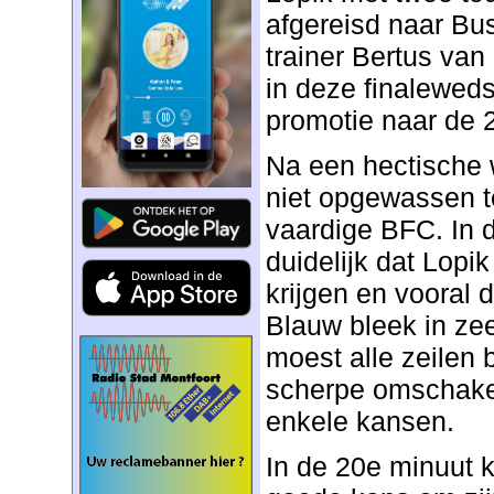
afgereisd naar B
trainer Bertus va
in deze finalewedst
promotie naar de 
Na een hectische 
niet opgewassen t
vaardige BFC. In d
duidelijk dat Lopi
krijgen en vooral d
Blauw bleek in ze
moest alle zeilen
scherpe omschake
enkele kansen.
In de 20e minuut 