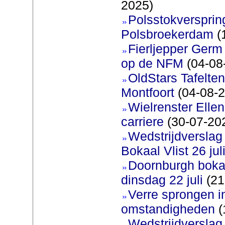
2025)
Polsstokverspring
Polsbroekerdam
(
Fierljepper Germ 
op de NFM
(04-08
OldStars Tafelte
Montfoort
(04-08-2
Wielrenster Ellen
carriere
(30-07-20
Wedstrijdversla
Bokaal Vlist 26 jul
Doornburgh bokaa
dinsdag 22 juli
(21
Verre sprongen i
omstandigheden
(
Wedstrijdversla