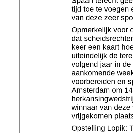
Spaan terecht gee
tijd toe te voegen
van deze zeer spor
Opmerkelijk voor d
dat scheidsrechte
keer een kaart ho
uiteindelijk de ter
volgend jaar in de
aankomende week
voorbereiden en sp
Amsterdam om 14:
herkansingwedstri
winnaar van deze w
vrijgekomen plaats
Opstelling Lopik: