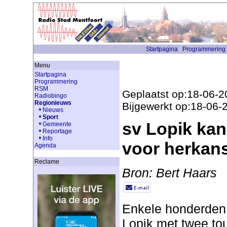
Startpagina
Programmering
Menu
Startpagina
Programmering
RSM
Geplaatst op:18-06-2
Radiobingo
Regionieuws
Bijgewerkt op:18-06-
Nieuws
Sport
sv Lopik ka
Gemeente
Reportage
Info
voor herkan
Agenda
Reclame
Bron: Bert Haars
Enkele honderden 
Lopik met twee to