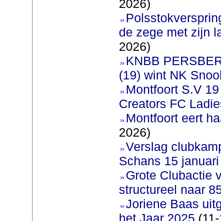
2026)
Polsstokverspri
de zege met zijn l
2026)
KNBB PERSBERI
(19) wint NK Snoo
Montfoort S.V 1
Creators FC Ladie
Montfoort eert ha
2026)
Verslag clubkam
Schans 15 januari
Grote Clubactie 
structureel naar 
Joriene Baas uit
het Jaar 2025
(11-