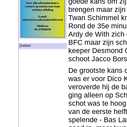
goede kans om zij
brengen maar zijn
Twan Schimmel kna
Rond de 35e minuu
Ardy de With zich
BFC maar zijn sch
Zoeken
keeper Desmond O
schoot Jacco Borst 
De grootste kans 
was er voor Dico 
veroverde hij de b
ging alleen op Sc
schot was te hoog 
van de eerste helf
spelende - Bas La