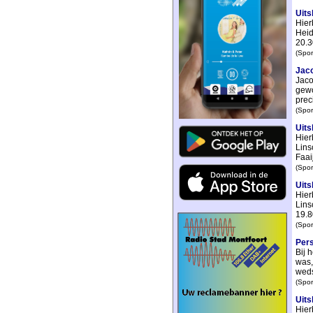
Uits
Hier
Heid
20.3
(Spor
Jaco
Jaco
gewo
prec
(Spor
Uits
Hier
Lins
Faaij
(Spor
Uits
Hier
Lins
19.8
(Spor
Pers
Bij 
was,
weds
(Spor
Uits
Hier