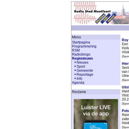
Menu
Roy 
Startpagina
Een 
Programmering
Holl
RSM
Vlist
Radiobingo
(Spor
Regionieuws
Nieuws
Hier
Sport
Seni
Gemeente
van 
Reportage
Utrec
Info
(Spor
Agenda
Uits
Hier
Reclame
Vlis
20.24
(Spor
Pols
Rein
zate
Heide
(Spor