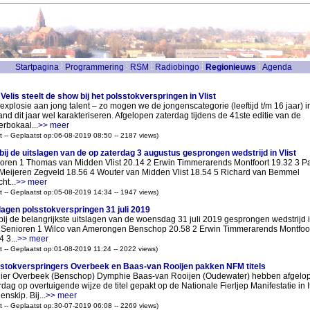
Startpagina
Programmering
RSM
Radiobingo
Regionieuws
Agenda
Velis steelt de show bij het polsstokverspringen in Vlist
explosie aan jong talent – zo mogen we de jongenscategorie (leeftijd t/m 16 jaar) i
and dit jaar wel karakteriseren. Afgelopen zaterdag tijdens de 41ste editie van de
erbokaal...
>> meer
t -- Geplaatst op:06-08-2019 08:50 -- 2187 views)
bij de uitslagen van de op zaterdag 3 augustus gesprongen wedstrijd in Vlist
oren 1 Thomas van Midden Vlist 20.14 2 Erwin Timmerarends Montfoort 19.32 3 P
Meijeren Zegveld 18.56 4 Wouter van Midden Vlist 18.54 5 Richard van Bemmel
ht...
>> meer
t -- Geplaatst op:05-08-2019 14:34 -- 1947 views)
lagen polsstokverspringen 31 juli 2019
bij de belangrijkste uitslagen van de woensdag 31 juli 2019 gesprongen wedstrijd 
t.Senioren 1 Wilco van Amerongen Benschop 20.58 2 Erwin Timmerarends Montfoo
 3...
>> meer
t -- Geplaatst op:01-08-2019 11:24 -- 2022 views)
stokverspringers Overbeek en Baas-van Rooijen pakken NFM titels
ier Overbeek (Benschop) Dymphie Baas-van Rooijen (Oudewater) hebben afgelo
rdag op overtuigende wijze de titel gepakt op de Nationale Fierljep Manifestatie in I
nskip. Bij...
>> meer
t -- Geplaatst op:30-07-2019 06:08 -- 2269 views)