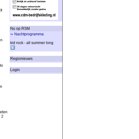
It
Nu op RSM
Nachtprogramma
on
kid rock - all summer long
Regionieuws
do
Login
in
ieten
 2