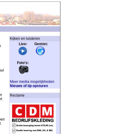
Kijken en luisteren
Live: Gemist:
n
Foto's:
aul
Meer media mogelijkheden
Nieuws of tip opsturen
in
Reclame
rt
pen
t