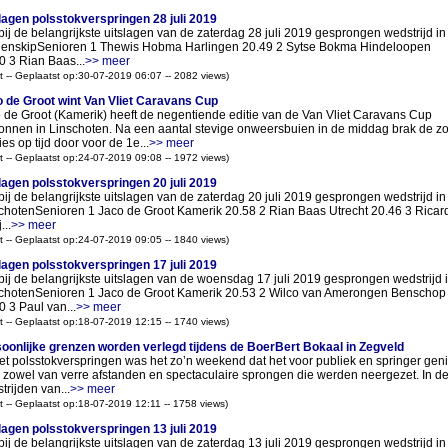
lagen polsstokverspringen 28 juli 2019
bij de belangrijkste uitslagen van de zaterdag 28 juli 2019 gesprongen wedstrijd in 
enskipSenioren 1 Thewis Hobma Harlingen 20.49 2 Sytse Bokma Hindeloopen
0 3 Rian Baas...
>> meer
t -- Geplaatst op:30-07-2019 06:07 -- 2082 views)
 de Groot wint Van Vliet Caravans Cup
 de Groot (Kamerik) heeft de negentiende editie van de Van Vliet Caravans Cup
nnen in Linschoten. Na een aantal stevige onweersbuien in de middag brak de z
ies op tijd door voor de 1e...
>> meer
t -- Geplaatst op:24-07-2019 09:08 -- 1972 views)
lagen polsstokverspringen 20 juli 2019
bij de belangrijkste uitslagen van de zaterdag 20 juli 2019 gesprongen wedstrijd in
chotenSenioren 1 Jaco de Groot Kamerik 20.58 2 Rian Baas Utrecht 20.46 3 Ricar
...
>> meer
t -- Geplaatst op:24-07-2019 09:05 -- 1840 views)
lagen polsstokverspringen 17 juli 2019
bij de belangrijkste uitslagen van de woensdag 17 juli 2019 gesprongen wedstrijd 
chotenSenioren 1 Jaco de Groot Kamerik 20.53 2 Wilco van Amerongen Benschop
0 3 Paul van...
>> meer
t -- Geplaatst op:18-07-2019 12:15 -- 1740 views)
oonlijke grenzen worden verlegd tijdens de BoerBert Bokaal in Zegveld
het polsstokverspringen was het zo’n weekend dat het voor publiek en springer gen
 zowel van verre afstanden en spectaculaire sprongen die werden neergezet. In de
trijden van...
>> meer
t -- Geplaatst op:18-07-2019 12:11 -- 1758 views)
lagen polsstokverspringen 13 juli 2019
bij de belangrijkste uitslagen van de zaterdag 13 juli 2019 gesprongen wedstrijd in