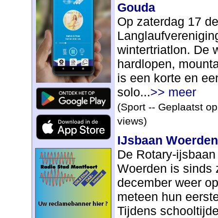
Gouda
Op zaterdag 17 de
Langlaufverenigi
wintertriatlon. De 
hardlopen, mounta
is een korte en ee
solo...
>> meer
(Sport -- Geplaatst o
views)
IJsbaan Woerden
De Rotary-ijsbaan 
Woerden is sinds
december weer ope
meteen hun eerste 
Tijdens schooltijd