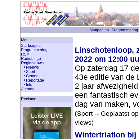
Startpagina
Programmering
Menu
Startpagina
Linschotenloop, 
Programmering
RSM
2022 om 12:00 uu
Radiobingo
Regionieuws
Op zaterdag 17 de
Nieuws
Sport
43e editie van de 
Gemeente
Reportage
2 jaar afwezigheid
Info
Agenda
een fantastisch e
Reclame
dag van maken, voo
(Sport -- Geplaatst o
views)
Wintertriatlon bi