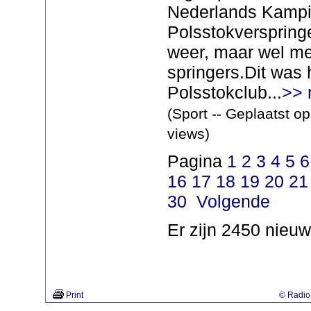
Nederlands Kamp
Polsstokverspring
weer, maar wel me
springers.Dit was 
Polsstokclub...
>> 
(Sport -- Geplaatst o
views)
Pagina
1
2
3
4
5
6
16
17
18
19
20
21
30
Volgende
Er zijn 2450 nieuw
Print
© Radio 