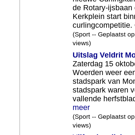
de Rotary-ijsbaan
Kerkplein start bi
curlingcompetitie. C
(Sport -- Geplaatst o
views)
Uitslag Veldrit M
Zaterdag 15 okto
Woerden weer een 
stadspark van Mon
stadspark waren v
vallende herfstbla
meer
(Sport -- Geplaatst o
views)