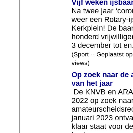
Vijf weken ijsba
Na twee jaar ‘coro
weer een Rotary-i
Kerkplein! De baa
honderd vrijwilliger
3 december tot en.
(Sport -- Geplaatst o
views)
Op zoek naar de 
van het jaar
De KNVB en ARAG
2022 op zoek naar
amateurscheidsrech
januari 2023 ontvan
klaar staat voor de