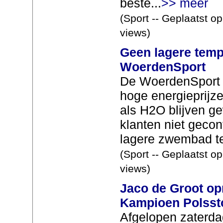
beste...
>> meer
(Sport -- Geplaatst o
views)
Geen lagere tem
WoerdenSport
De WoerdenSport
hoge energieprijz
als H2O blijven g
klanten niet geco
lagere zwembad te
(Sport -- Geplaatst o
views)
Jaco de Groot o
Kampioen Polsst
Afgelopen zaterda