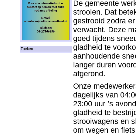
De gemeente werk
strooien. Dat bete
gestrooid zodra er
verwacht. Deze ma
goed tijdens snee
gladheid te voork
Zoeken
aanhoudende snee
langer duren voord
afgerond.
Onze medewerkers 
dagelijks van 04:0
23:00 uur ’s avon
gladheid te bestrij
strooiwagens en s
om wegen en fiet