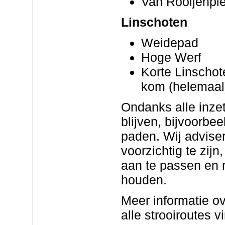
Van Rooijenple
Linschoten
Weidepad
Hoge Werf
Korte Linscho
kom (helemaal
Ondanks alle inzet
blijven, bijvoorbe
paden. Wij advise
voorzichtig te zij
aan te passen en 
houden.
Meer informatie ov
alle strooiroutes v