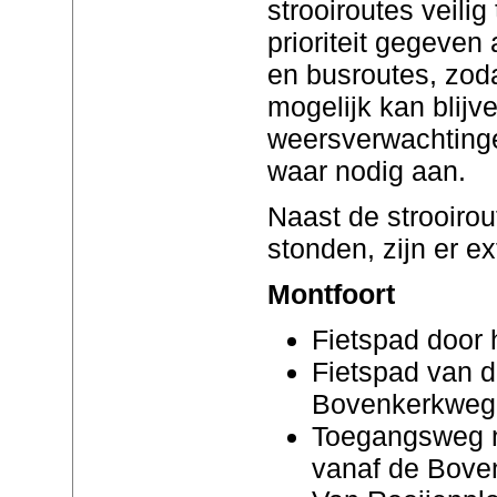
strooiroutes veilig
prioriteit gegeve
en busroutes, zod
mogelijk kan blijv
weersverwachting
waar nodig aan.
Naast de strooirou
stonden, zijn er e
Montfoort
Fietspad door 
Fietspad van 
Bovenkerkweg
Toegangsweg n
vanaf de Bove