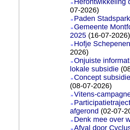
Herontwikkeling 
07-2026)
Paden Stadspark
Gemeente Montfoo
2025
(16-07-2026)
Hofje Schepenen
2026)
Onjuiste informati
lokale subsidie
(08
Concept subsidie
(08-07-2026)
Vitens-campagne
Participatietraje
afgerond
(02-07-2
Denk mee over 
Afval door Cyclu