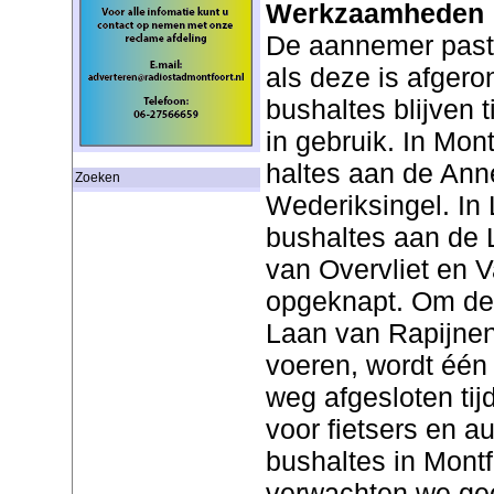
Werkzaamheden
De aannemer past 
als deze is afger
bushaltes blijven
in gebruik. In Mon
haltes aan de Ann
Zoeken
Wederiksingel. In
bushaltes aan de 
van Overvliet en V
opgeknapt. Om d
Laan van Rapijnen
voeren, wordt één
weg afgesloten t
voor fietsers en a
bushaltes in Montf
verwachten we gee