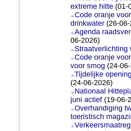
extreme hitte
(01-
Code oranje voor 
drinkwater
(26-06-
Agenda raadsverg
06-2026)
Straatverlichting 
Code oranje voor
voor smog
(24-06-
Tijdelijke openi
(24-06-2026)
Nationaal Hittep
juni actief
(19-06-
Overhandiging t
toeristisch magaz
Verkeersmaatreg