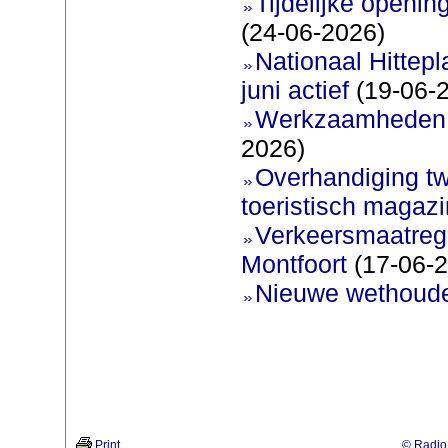
Tijdelijke openi
(24-06-2026)
Nationaal Hittep
juni actief
(19-06-
Werkzaamheden 
2026)
Overhandiging t
toeristisch magaz
Verkeersmaatreg
Montfoort
(17-06-2
Nieuwe wethoud
Print
© Radio 