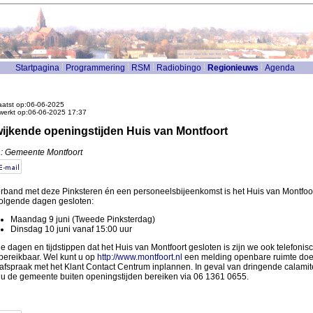
Startpagina
Programmering
RSM
Radiobingo
Regionieuws
Agenda
atst op:06-06-2025
werkt op:06-06-2025 17:37
ijkende openingstijden Huis van Montfoort
: Gemeente Montfoort
erband met deze Pinksteren én een personeelsbijeenkomst is het Huis van Montfoo
olgende dagen gesloten:
Maandag 9 juni (Tweede Pinksterdag)
Dinsdag 10 juni vanaf 15:00 uur
e dagen en tijdstippen dat het Huis van Montfoort gesloten is zijn we ook telefonis
 bereikbaar. Wel kunt u op
http://www.montfoort.nl
een melding openbare ruimte doe
afspraak met het Klant Contact Centrum inplannen. In geval van dringende calamit
 u de gemeente buiten openingstijden bereiken via 06 1361 0655.