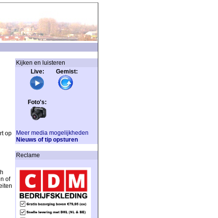
Kijken en luisteren
Live: Gemist:
Foto's:
Meer media mogelijkheden
rt op
Nieuws of tip opsturen
Reclame
ch
n of
eiten