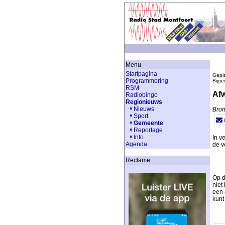
Menu
Startpagina
Gepla
Programmering
Bijge
RSM
Afw
Radiobingo
Regionieuws
Nieuws
Bron
Sport
Gemeente
Reportage
Info
In v
Agenda
de v
Reclame
Op d
niet
een 
kunt