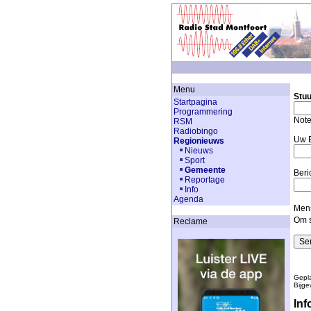
Menu
Stuu
Startpagina
Programmering
Note
RSM
Radiobingo
Uw E
Regionieuws
Nieuws
Sport
Gemeente
Beri
Reportage
Info
Agenda
Mens
Om s
Reclame
Gepla
Bijge
Inf