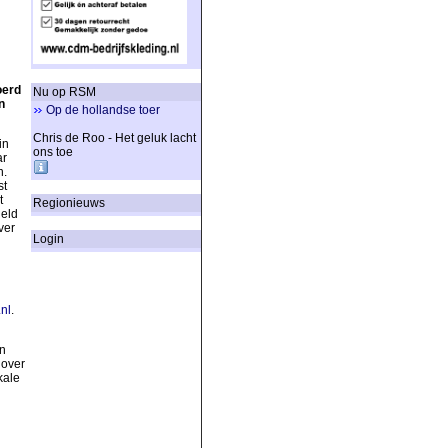
oerd
Nu op RSM
n
Op de hollandse toer
Chris de Roo - Het geluk lacht
in
ons toe
ar
n.
st
t
Regionieuws
geld
ver
Login
nl
.
n
 over
kale