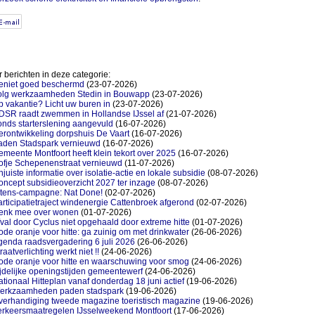
 berichten in deze categorie:
eniet goed beschermd
(23-07-2026)
olg werkzaamheden Stedin in Bouwapp
(23-07-2026)
 vakantie? Licht uw buren in
(23-07-2026)
DSR raadt zwemmen in Hollandse IJssel af
(21-07-2026)
nds starterslening aangevuld
(16-07-2026)
rontwikkeling dorpshuis De Vaart
(16-07-2026)
aden Stadspark vernieuwd
(16-07-2026)
meente Montfoort heeft klein tekort over 2025
(16-07-2026)
ofje Schepenenstraat vernieuwd
(11-07-2026)
juiste informatie over isolatie-actie en lokale subsidie
(08-07-2026)
ncept subsidieoverzicht 2027 ter inzage
(08-07-2026)
itens-campagne: Nat Done!
(02-07-2026)
rticipatietraject windenergie Cattenbroek afgerond
(02-07-2026)
enk mee over wonen
(01-07-2026)
val door Cyclus niet opgehaald door extreme hitte
(01-07-2026)
de oranje voor hitte: ga zuinig om met drinkwater
(26-06-2026)
genda raadsvergadering 6 juli 2026
(26-06-2026)
raatverlichting werkt niet !!
(24-06-2026)
ode oranje voor hitte en waarschuwing voor smog
(24-06-2026)
jdelijke openingstijden gemeentewerf
(24-06-2026)
tionaal Hitteplan vanaf donderdag 18 juni actief
(19-06-2026)
erkzaamheden paden stadspark
(19-06-2026)
verhandiging tweede magazine toeristisch magazine
(19-06-2026)
erkeersmaatregelen IJsselweekend Montfoort
(17-06-2026)