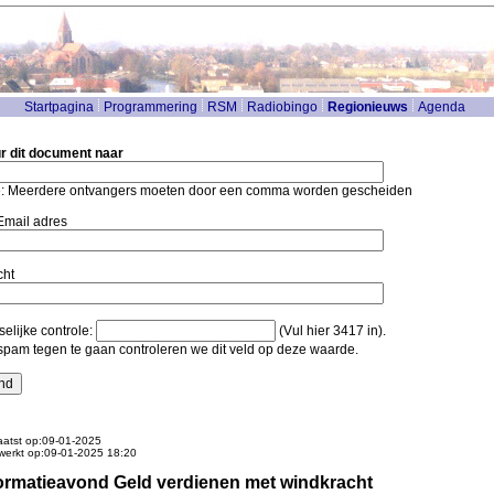
Startpagina
Programmering
RSM
Radiobingo
Regionieuws
Agenda
r dit document naar
: Meerdere ontvangers moeten door een comma worden gescheiden
mail adres
cht
elijke controle:
(Vul hier 3417 in).
pam tegen te gaan controleren we dit veld op deze waarde.
atst op:09-01-2025
werkt op:09-01-2025 18:20
ormatieavond Geld verdienen met windkracht