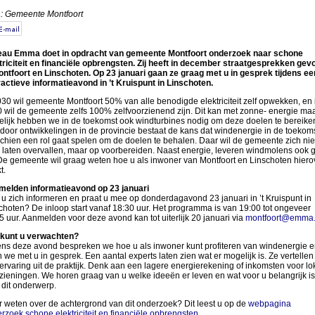
: Gemeente Montfoort
au Emma doet in opdracht van gemeente Montfoort onderzoek naar schone
triciteit en financiële opbrengsten. Zij heeft in december straatgesprekken gev
ontfoort en Linschoten. Op 23 januari gaan ze graag met u in gesprek tijdens ee
ractieve informatieavond in ’t Kruispunt in Linschoten.
030 wil gemeente Montfoort 50% van alle benodigde elektriciteit zelf opwekken, en 
 wil de gemeente zelfs 100% zelfvoorzienend zijn. Dit kan met zonne- energie ma
lijk hebben we in de toekomst ook windturbines nodig om deze doelen te bereike
door ontwikkelingen in de provincie bestaat de kans dat windenergie in de toekom
chien een rol gaat spelen om de doelen te behalen. Daar wil de gemeente zich nie
 laten overvallen, maar op voorbereiden. Naast energie, leveren windmolens ook 
De gemeente wil graag weten hoe u als inwoner van Montfoort en Linschoten hiero
t.
elden informatieavond op 23 januari
 u zich informeren en praat u mee op donderdagavond 23 januari in ’t Kruispunt in
choten? De inloop start vanaf 18:30 uur. Het programma is van 19:00 tot ongeveer
5 uur. Aanmelden voor deze avond kan tot uiterlijk 20 januari via
montfoort@emma.
kunt u verwachten?
ens deze avond bespreken we hoe u als inwoner kunt profiteren van windenergie e
 we met u in gesprek. Een aantal experts laten zien wat er mogelijk is. Ze vertellen
ervaring uit de praktijk. Denk aan een lagere energierekening of inkomsten voor lo
zieningen. We horen graag van u welke ideeën er leven en wat voor u belangrijk is
 dit onderwerp.
 weten over de achtergrond van dit onderzoek? Dit leest u op de
webpagina
rzoek schone elektriciteit en financiële opbrengsten
.