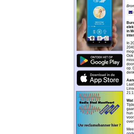
Bron
Bure
elek
in M
inte
In 2
2040
moge
Ook 
miss
door
op. 
denk
Aanm
Laat
Lins
21:1
Wat 
Tijd
gaan
hun 
voor
over
Meer
onde