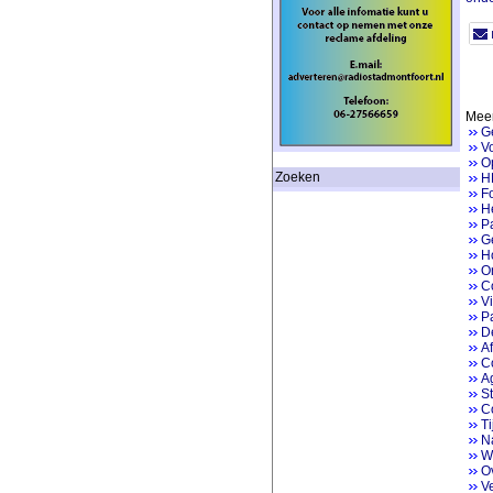
Meer
G
V
Op
Zoeken
H
Fo
He
P
Ge
H
On
Co
V
Pa
D
Af
Co
A
St
C
Ti
Na
W
O
V